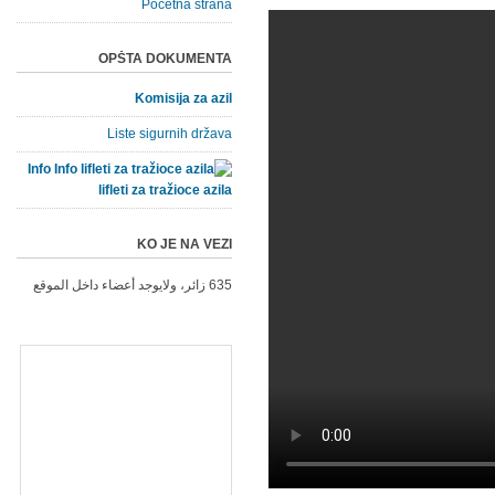
Početna strana
OPŠTA DOKUMENTA
Komisija za azil
Liste sigurnih država
Info
lifleti za tražioce azila
KO JE NA VEZI
635 زائر، ولايوجد أعضاء داخل الموقع