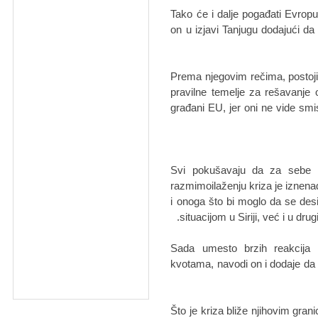
"Tako će i dalje pogađati Evropu
on u izjavi Tanjugu dodajući da
Prema njegovim rečima, postoji 
pravilne temelje za rešavanje
građani EU, jer oni ne vide sm
"Svi pokušavaju da za sebe 
razmimoilaženju kriza je iznena
i onoga što bi moglo da se des
situacijom u Siriji, već i u dr
Sada umesto brzih reakcija
kvotama, navodi on i dodaje d
"Što je kriza bliže njihovim gran