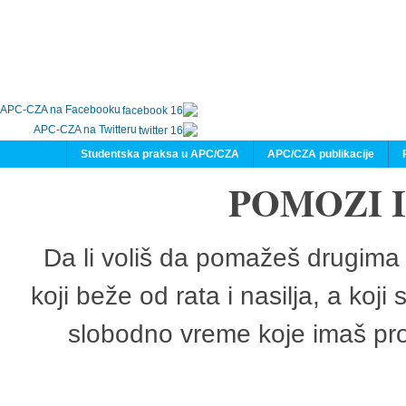
APC-CZA na Facebooku
APC-CZA na Twitteru
Studentska praksa u APC/CZA
APC/CZA publikacije
POMOZI 
Da li voliš da pomažeš drugima 
koji beže od rata i nasilja, a koji
slobodno vreme koje imaš pro