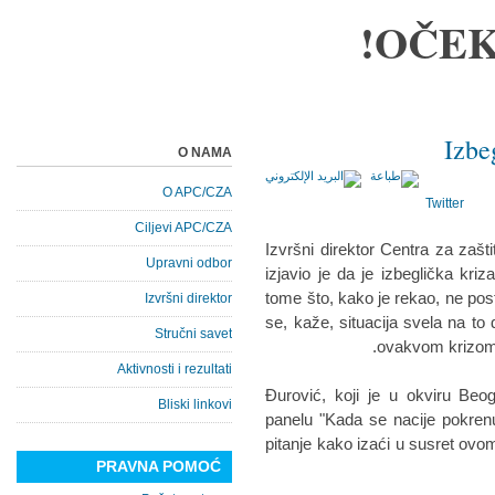
OČEK
Izbe
O NAMA
O APC/CZA
Twitter
Ciljevi APC/CZA
Izvršni direktor Centra za zašt
Upravni odbor
izjavio je da je izbeglička kr
tome što, kako je rekao, ne pos
Izvršni direktor
se, kaže, situacija svela na t
Stručni savet
ovakvom krizom i
Aktivnosti i rezultati
Đurović, koji je u okviru Be
Bliski linkovi
panelu "Kada se nacije pokrenu
pitanje kako izaći u susret ovom 
PRAVNA POMOĆ