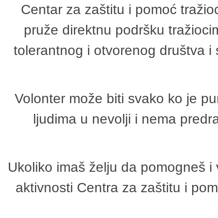
Centar za zaštitu i pomoć tražio
pruže direktnu podršku tražioci
tolerantnog i otvorenog društva i
Volonter može biti svako ko je p
ljudima u nevolji i nema predr
Ukoliko imaš želju da pomogneš i 
aktivnosti Centra za zaštitu i p