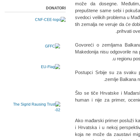
može da dosegne. Međutim,
DONATORI
prepuštene same sebi i pokuša
svedoci velikih problema u Mađa
tih zemalja ne veruje da će do
prihvati ove
Govoreći o zemljama Balkana
Makedonija nisu odgovorile na 
u regionu pos
"Postupci Srbije su za svaku 
zemlje Balkana n
Što se tiče Hrvatske i Mađarsk
human i nije za primer, oceni
"Ako mađarski primer posluži k
i Hrvatska i u nekoj perspekti
koja ne može da zaustavi migr