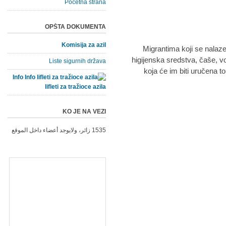
Početna strana
OPŠTA DOKUMENTA
Komisija za azil
Migrantima koji se nalaz
higijenska sredstva, čaše, v
Liste sigurnih država
koja će im biti uručena 
Info
lifleti za tražioce azila
KO JE NA VEZI
1535 زائر، ولايوجد أعضاء داخل الموقع