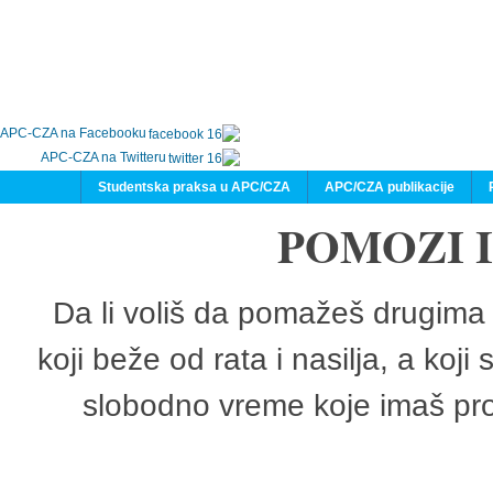
APC-CZA na Facebooku
APC-CZA na Twitteru
Studentska praksa u APC/CZA
APC/CZA publikacije
POMOZI 
Da li voliš da pomažeš drugima 
koji beže od rata i nasilja, a koji
slobodno vreme koje imaš pro