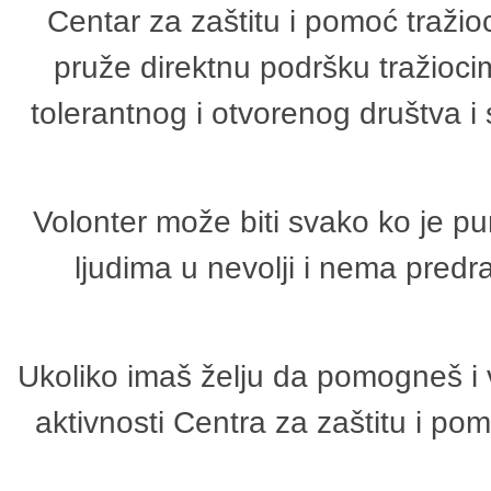
Centar za zaštitu i pomoć tražio
pruže direktnu podršku tražioci
tolerantnog i otvorenog društva i
Volonter može biti svako ko je p
ljudima u nevolji i nema predr
Ukoliko imaš želju da pomogneš i 
aktivnosti Centra za zaštitu i p