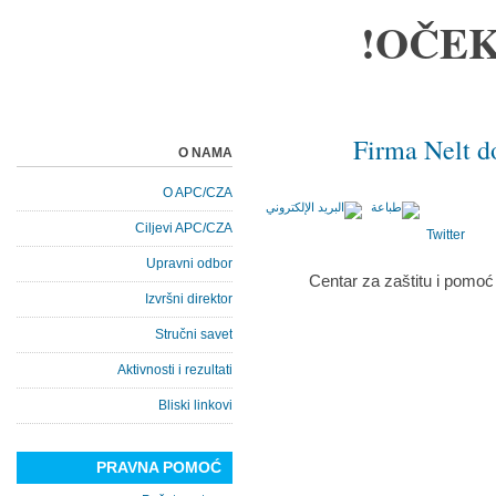
OČEK
Firma Nelt d
O NAMA
O APC/CZA
Ciljevi APC/CZA
Twitter
Upravni odbor
Centar za zaštitu i pomoć 
Izvršni direktor
Stručni savet
Aktivnosti i rezultati
Bliski linkovi
PRAVNA POMOĆ