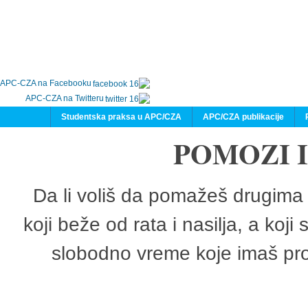
APC-CZA na Facebooku
APC-CZA na Twitteru
Studentska praksa u APC/CZA
APC/CZA publikacije
POMOZI 
Da li voliš da pomažeš drugima 
koji beže od rata i nasilja, a koji
slobodno vreme koje imaš pro