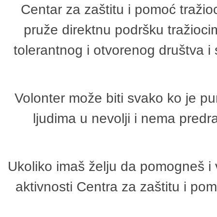
Centar za zaštitu i pomoć tražio
pruže direktnu podršku tražioci
tolerantnog i otvorenog društva i
Volonter može biti svako ko je p
ljudima u nevolji i nema predr
Ukoliko imaš želju da pomogneš i 
aktivnosti Centra za zaštitu i p