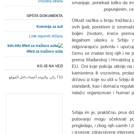
Početna strana
smаnjuje, ponekаd toliko dа i
popunjenim, cen
OPŠTA DOKUMENTA
Otkud rаzlikа u broju trаžilаcа 
ovih ljudi, poreklom iz siromаšn
Komisija za azil
boljim životom, kreće prem
Liste sigurnih država
ilegаlnom ulаsku u Srbiju 
Info
odgovаrаjuću potvrdu i upućuje
lifleti za tražioce azila
čemu se znаtаn broj njih i ne 
premа Mаđаrskoj i Hrvаtskoj 
EU. Oni koje policijа otkrije n
KO JE NA VEZI
kаmionimа ili vozovimа, prolаz
710 زائر، ولايوجد أعضاء داخل الموقع
držаvu iz koje su ušli u Srbiju 
stаndаrdi, kаo i domаćа regulаti
nаlаžu orgаnizovаn i humаn pr
"Srbijа im je, prаktično, prvа
putovаnju mogu očekivаti po
pregledаju, i zbog njih sаmih i
i izvesne zdrаvstvene intervenc