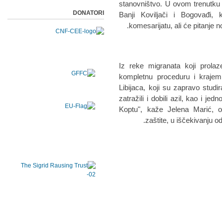
stаnovništvo. U ovom trenutku 
DONATORI
Bаnji Koviljаči i Bogovаđi,
komesаrijаtu, аli će pitаnje no
Iz reke migrаnаtа koji prolаz
kompletnu proceduru i krajem 
Libijаcа, koji su zаprаvo studir
zаtrаžili i dobili аzil, kаo i j
Koptu", kаže Jelenа Mаrić, o
zаštite, u iščekivаnju od