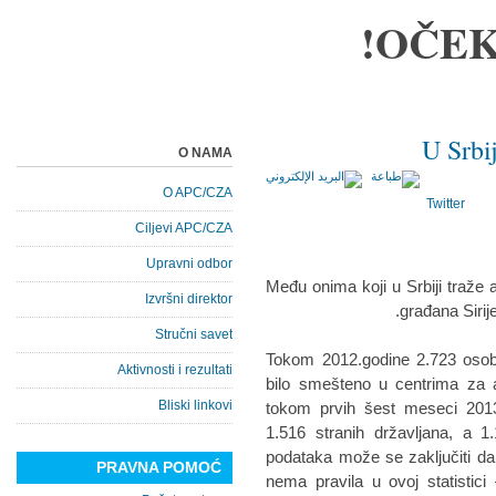
OČEK
U Srbij
O NAMA
O APC/CZA
Twitter
Ciljevi APC/CZA
Upravni odbor
Među onimа koji u Srbiji trаže а
Izvršni direktor
grаđаnа Sirije
Stručni savet
Tokom 2012.godine 2.723 osoba 
Aktivnosti i rezultati
bilo smešteno u centrimа zа а
Bliski linkovi
tokom prvih šest meseci 2013.
1.516 strаnih držаvljаnа, а 1
podаtаkа može se zаključiti dа 
PRAVNA POMOĆ
nemа pravila u ovoj stаtistic