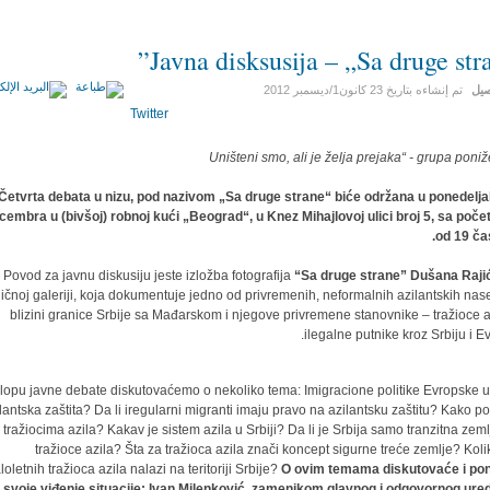
Javna disksusija – „Sa druge stra
صيل
تم إنشاءه بتاريخ
23 كانون1/ديسمبر 2012
Twitter
Četvrta debata u nizu, pod nazivom „Sa druge strane“ biće održana u ponedelja
cembra u (bivšoj) robnoj kući „Beograd“, u Knez Mihajlovoj ulici broj 5, sa poč
od 19 ča
Povod za javnu diskusiju jeste izložba fotografija
“Sa druge strane” Dušana Raji
ičnoj galeriji, koja dokumentuje jedno od privremenih, neformalnih azilantskih nase
blizini granice Srbije sa Mađarskom i njegove privremene stanovnike – tražioce az
ilegalne putnike kroz Srbiju i Ev
lopu javne debate diskutovaćemo o nekoliko tema: Imigracione politike Evropske un
lantska zaštita? Da li iregularni migranti imaju pravo na azilantsku zaštitu? Kako p
tražiocima azila? Kakav je sistem azila u Srbiji? Da li je Srbija samo tranzitna zeml
tražioce azila? Šta za tražioca azila znači koncept sigurne treće zemlje? Koli
oletnih tražioca azila nalazi na teritoriji Srbije?
O ovim temama diskutovaće i pon
svoje viđenje situacije: Ivan Milenković, zamenikom glavnog i odgovornog ure