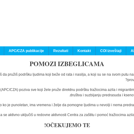
APC/CZA publikacije
Rezultati
Kontakt
COI izveštaji
A
POMOZI IZBEGLICAMA
š da pružiš podršku ljudima koji beže od rata i nasilja, a koji su se na svom putu n
prov
a (APC/CZA) poziva sve koji žele pruže direktnu podršku tražiocima azila i migranti
društva i suzbijanju predrasuda i kseno
o ko je punoletan, ima vremena i želje da pomogne ljudima u nevolji i nema predras
 se aktivno uključiš u redovne aktivnosti Centra za zaštitu i pomoć tražiocima az
OČEKUJEMO TE!