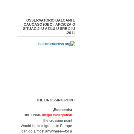
OSSERVATORIO BALCANI E
CAUCASO (OBC), APC/CZA O
SITUACIJI U AZILU U SRBIJI U
2011.
THE CROSSING POINT
Economist,
Tim Judah-
Illegal immigration
The crossing point
Would-be immigrants to Europe
can go almost anywhere—for a