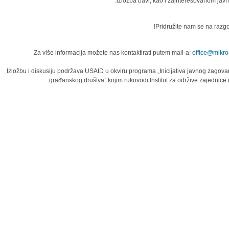
izložba bavi, kao i zainteresovanom javn
Pridružite nam se na razgo
Za više informacija možete nas kontaktirati putem mail-a:
office@mikroa
Izložbu i diskusiju podržava USAID u okviru programa „Inicijativa javnog zagova
građanskog društva” kojim rukovodi Institut za održive zajednice (