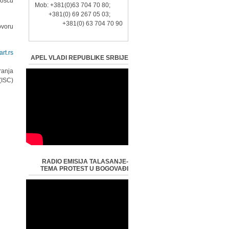
ošću.
Mob: +381(0)63 704 70 80;
+381(0) 69 267 05 03;
+381(0) 63 704 70 90
voru!
rt.rs
APEL VLADI REPUBLIKE SRBIJE
ranja
ISC).
RADIO EMISIJA TALASANJE-
TEMA PROTEST U BOGOVAĐI