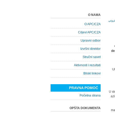
O NAMA
O APC/CZA
Ciljevi APC/CZA
Upravni odbor
Izvršni direktor
de
Stručni savet
Aktivnosti i rezultati
Ul
Bliski linkovi
PRAVNA POMOĆ
U sk
Početna strana
azi
OPŠTA DOKUMENTA
mal