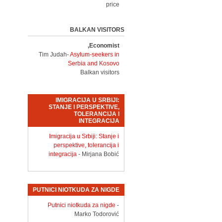
price
BALKAN VISITORS
Economist,
Tim Judah-
Asylum-seekers in
Serbia and Kosovo
Balkan visitors
IMIGRACIJA U SRBIJI:
STANJE I PERSPEKTIVE,
TOLERANCIJA I
INTEGRACIJA
Imigracija u Srbiji: Stanje i
perspektive, tolerancija i
integracija
- Mirjana Bobić
PUTNICI NIOTKUDA ZA NIGDE
Putnici niotkuda za nigde
-
Marko Todorović