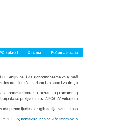
PC sektori
O nama
Početna strana
ašli u Srbiji? Želiš da slobodno vreme koje imaš
edeš radeći nešto korisno i za sebe i za druge?
ma, doprinesu stvaranju tolerantnog i otvorenog
fobije da se priključe mreži APC/CZA volontera.
uda prema ljudima drugih nacija, vera ili rasa.
ila (APC/CZA)
kontaktiraj nas za više informacija.