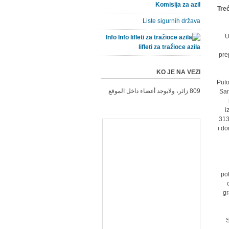
Komisija za azil
Tre
Liste sigurnih država
U
Info
lifleti za tražioce azila
pre
KO JE NA VEZI
Puto
809 زائر، ولايوجد أعضاء داخل الموقع
Sam
i
313
i do
pok
gr
S