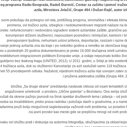
ćeg programa Radio Beograda, Radoš Đurović, Centar za zaštitu i pomoć traži
azila, Miroslava Jelačić, Grupe 484 i Dušan Rajić, autor izl
 svom pokušaju da pobegnu od rata, političkog progona, siromaštva i efekata klima
promena, ovi tražioci azila, izbeglice i nedokumentovani migranti nailaze na b
preke: nefunkcionalni i nedovoljno izgrađeni sistemi azilantske zaštite, granične pat
korumpirani državni službenici, nepouzdani posrednici i krimjučari, kamioni i br
prenapunjeni ljudima, nehumani uslovi pritvora, deportacije, rasizam i razne d
vanje jednog azilanta zna da traje i po nekoliko godina a neretko se okončava trag
o u poslednjih 20 godina dokumentovano je preko 16.000 slučajeva smrti uzroko
restriktivnom imigracionom politikom Evropske unije, a ostaje nepoznato koliko živo
zgubljeno bez ikakvog traga (UNITED, 2012). U 2011. godini, u Srbiji je bilo evident
4 tražilaca azila, dok su službenici Kancelarije za azil saslužali samo 118 tražilaca 
neli 55 prvostepenih odluka. Nažalost, nijednom tražiocu azila nije usvojen zatev za
i pružena adekvatna zaštita (Grupa 484, 2
Izložba „Sa druge strane“ predstavlja nastavak ciklusa od osam tematskih iz
angažovane umetnosti u prostoru „Ulične galerije“ u Bezistanu. Ova serija izlož
ušati da skrene pažnju javnosti na širok spektar društvenih tema i pitanja – od pol
osoba sa invaliditetom, preko prava radnika i položaja starih u gradovima, a u name
ađanima pruži bolju mogućnost sagledavanja važnosti ovih problema, uz posebni 
na javni prostor kao mesto gde se preplićnu mnogi od ovih prob
vaku od izložbu prati i diskusija sa autorima fotografija, stručnjacima za oblast koj