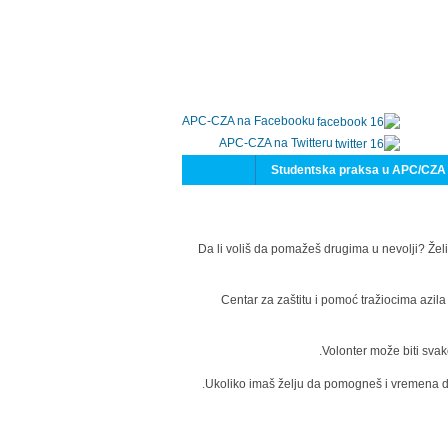
APC-CZA na Facebooku
APC-CZA na Twitteru
Studentska praksa u APC/CZA
Da li voliš da pomažeš drugima u nevolji? Želi
Centar za zaštitu i pomoć tražiocima azil
Volonter može biti svak
Ukoliko imaš želju da pomogneš i vremena da