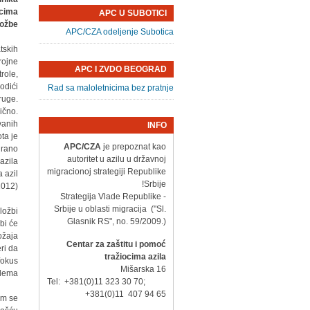
ocima
APC U SUBOTICI
ožbe.
APC/CZA odeljenje Subotica
tskih
rojne
APC I ZVDO BEOGRAD
role,
odići
Rad sa maloletnicima bez pratnje
ruge.
ično.
vanih
INFO
ta je
APC/CZA
je prepoznat kao
irano
autoritet u azilu u državnoj
azila
migracionoj strategiji Republike
 azil
Srbije!
012).
- Strategija Vlade Republike
Srbije u oblasti migracija ("Sl.
ložbi
Glasnik RS", no. 59/2009.)
bi će
ožaja
Centar za zaštitu i pomoć
ri da
tražiocima azila
fokus
Mišarska 16
lema.
Tel: +381(0)11 323 30 70;
+381(0)11 407 94 65
om se