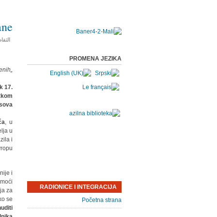
ne”
التفا
PROMENA JEZIKA
„Uništeni smo, ali je želja prejaka“ - grupa poniženih
k 17.
etkom
sova.
ća
, u
lja u
ila i
ropu.
ije i
omoći
RADIONICE I INTEGRACIJA
ja za
ko se
Početna strana
uditi
dnika