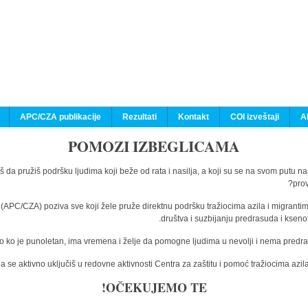
APC/CZA publikacije
Rezultati
Kontakt
COI izveštaji
A
POMOZI IZBEGLICAMA
š da pružiš podršku ljudima koji beže od rata i nasilja, a koji su se na svom putu n
prov
a (APC/CZA) poziva sve koji žele pruže direktnu podršku tražiocima azila i migranti
društva i suzbijanju predrasuda i kseno
o ko je punoletan, ima vremena i želje da pomogne ljudima u nevolji i nema predras
 se aktivno uključiš u redovne aktivnosti Centra za zaštitu i pomoć tražiocima az
OČEKUJEMO TE!