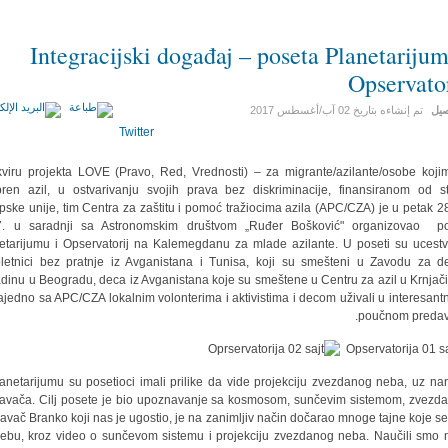
Integracijski događaj – poseta Planetarijum
Opservator
صيل
تم إنشاءه بتاريخ
02 آب/أغسطس 2017
Twitter
viru projekta LOVE (Pravo, Red, Vrednosti) – za migrante/azilante/osobe koji
ren azil, u ostvarivanju svojih prava bez diskriminacije, finansiranom od s
pske unije, tim Centra za zaštitu i pomoć tražiocima azila (APC/CZA) je u petak 28
7. u saradnji sa Astronomskim društvom „Ruđer Bošković" organizovao po
etarijumu i Opservatorij na Kalemegdanu za mlade azilante. U poseti su ucestv
letnici bez pratnje iz Avganistana i Tunisa, koji su smešteni u Zavodu za d
dinu u Beogradu, deca iz Avganistana koje su smeštene u Centru za azil u Krnjači,
ajedno sa APC/CZA lokalnim volonterima i aktivistima i decom uživali u interesant
poučnom predav
anetarijumu su posetioci imali prilike da vide projekciju zvezdanog neba, uz nar
avača. Cilj posete je bio upoznavanje sa kosmosom, sunčevim sistemom, zvezda
avač Branko koji nas je ugostio, je na zanimljiv način dočarao mnoge tajne koje se 
ebu, kroz video o sunčevom sistemu i projekciju zvezdanog neba. Naučili smo 