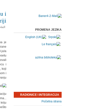
u i
iji
التفا
PROMENA JEZIKA
ma je
trane
.jula
setu
ovali
ecu i
 koji
nom i
anju.
aciju
RADIONICE I INTEGRACIJA
ma...
Početna strana
kriju
nešto