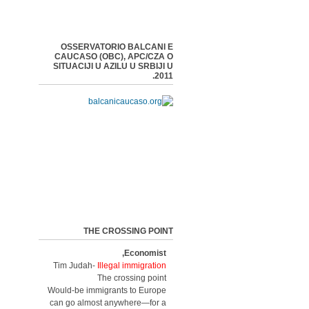
OSSERVATORIO BALCANI E
CAUCASO (OBC), APC/CZA O
SITUACIJI U AZILU U SRBIJI U
2011.
THE CROSSING POINT
Economist,
Tim Judah-
Illegal immigration
The crossing point
Would-be immigrants to Europe
can go almost anywhere—for a