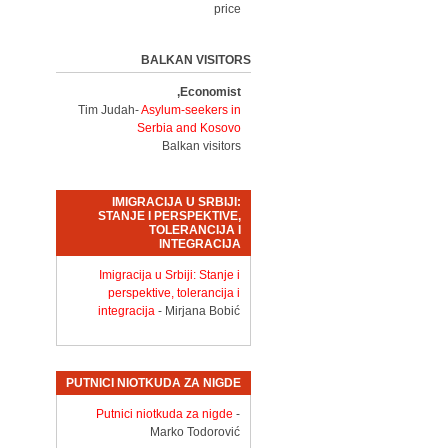
price
BALKAN VISITORS
Economist,
Tim Judah-
Asylum-seekers in
Serbia and Kosovo
Balkan visitors
IMIGRACIJA U SRBIJI:
STANJE I PERSPEKTIVE,
TOLERANCIJA I
INTEGRACIJA
Imigracija u Srbiji: Stanje i
perspektive, tolerancija i
integracija
- Mirjana Bobić
PUTNICI NIOTKUDA ZA NIGDE
Putnici niotkuda za nigde
-
Marko Todorović