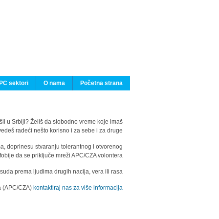
PC sektori
O nama
Početna strana
ašli u Srbiji? Želiš da slobodno vreme koje imaš
edeš radeći nešto korisno i za sebe i za druge?
ma, doprinesu stvaranju tolerantnog i otvorenog
fobije da se priključe mreži APC/CZA volontera.
uda prema ljudima drugih nacija, vera ili rasa.
ila (APC/CZA)
kontaktiraj nas za više informacija.