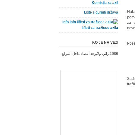
Komisija za azil
Nako
Liste sigurnih država
pomo
Info
za p
lifleti za tražioce azila
neve
KO JE NA VEZI
Pose
1686 زائر، ولايوجد أعضاء داخل الموقع
Sadr
traž