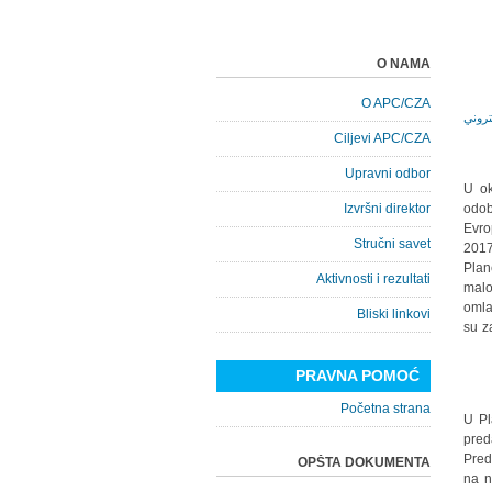
O NAMA
O APC/CZA
Ciljevi APC/CZA
Upravni odbor
U ok
Izvršni direktor
odob
Evro
Stručni savet
201
Plan
Aktivnosti i rezultati
malo
omla
Bliski linkovi
su z
PRAVNA POMOĆ
Početna strana
U Pl
pred
Pred
OPŠTA DOKUMENTA
na n