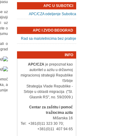
pasu.
APC U SUBOTICI
se uz
APC/CZA odeljenje Subotica
iviji
ji uz
ete o
APC I ZVDO BEOGRAD
jumu.
Rad sa maloletnicima bez pratnje
ali o
grad.
INFO
APC/CZA
je prepoznat kao
autoritet u azilu u državnoj
migracionoj strategiji Republike
pomoć
Srbije!
ka, a
- Strategija Vlade Republike
nije.
Srbije u oblasti migracija ("Sl.
Glasnik RS", no. 59/2009.)
Centar za zaštitu i pomoć
tražiocima azila
Mišarska 16
Tel: +381(0)11 323 30 70;
+381(0)11 407 94 65