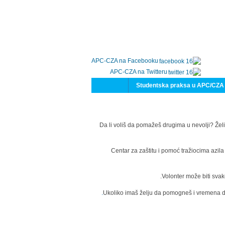
APC-CZA na Facebooku
APC-CZA na Twitteru
Studentska praksa u APC/CZA
Da li voliš da pomažeš drugima u nevolji? Želi
Centar za zaštitu i pomoć tražiocima azil
Volonter može biti svak
Ukoliko imaš želju da pomogneš i vremena da