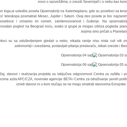
novo o sazvežđima, o zvezdi Severnjači i o nebu kao kom
n toga je usledila poseta Opservatoriji na Kalemegdanu, gde su posetioci sa tera
ć teleskopa posmatrali Mesec, Jupiter i Saturn. Ovaj deo posete je bio najzanimlj
osetioce i izmamio im osmeh, zainteresovanost i čuđenje. Na opservatori
rovatan pogled na Beograd noću, svako iz grupe je mogao izbliza pogleda plan
kojima smo pričali u Planetari
tioci su sa oduševljenjem gledali u nebo, nikada ranije nisu nista culi niti zn
astronomiji i zvezdama, postavljali pitanja predavaču, slikali zvezde i Beo
žaj, stavovi i realizacija projekta su isključiva odgovornost Centra za zaštitu i 
iocima azila APC/CZA, novinske agencije BETA i Centra za istraživanje javnih politi
izneti stavovi ni u kom slučaju se ne mogu smatrati stavovima Evropske u