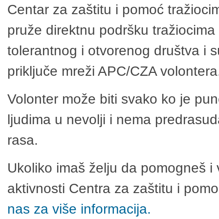
Centar za zaštitu i pomoć tražioci
pruže direktnu podršku tražiocima 
tolerantnog i otvorenog društva i 
priključe mreži APC/CZA volontera
Volonter može biti svako ko je pu
ljudima u nevolji i nema predrasuda
rasa.
Ukoliko imaš želju da pomogneš i 
aktivnosti Centra za zaštitu i po
nas za više informacija.