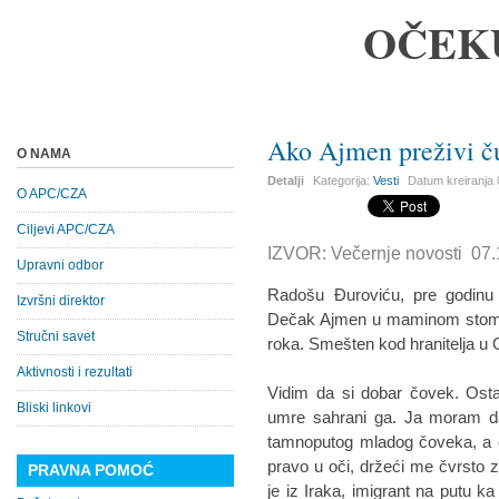
OČEK
Ako Ajmen preživi ču
O NAMA
Detalji
Kategorija:
Vesti
Datum kreiranja
O APC/CZA
Ciljevi APC/CZA
IZVOR: Večernje novosti 07.
Upravni odbor
Radošu Đuroviću, pre godinu 
Izvršni direktor
Dečak Ajmen u maminom stoma
Stručni savet
roka. Smešten kod hranitelja u
Aktivnosti i rezultati
Vidim da si dobar čovek. Osta
Bliski linkovi
umre sahrani ga. Ja moram dal
tamnoputog mladog čoveka, a 
pravo u oči, držeći me čvrsto z
PRAVNA POMOĆ
je iz Iraka, imigrant na putu ka