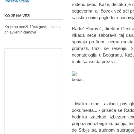
Početna strana
rođenu bebu. Kaže, dečaku je
odgovorim, ali čovek već trči p
KO JE NA VEZI
sa istim onim pogledom ponavlja 
Ko je na mreži: 1944 gostiju i nema
Radoš Đurović, direktor Centra
prijavljenih članova
nikada neće zaboraviti taj dan
spavaju po šumi, nema mesta u
promrzli, traži se rešenje. 
neonatologiju u Beogradu. Kažu,
male šanse da preživi.
- Majka i otac - azilanti, pristi
dokumenta... - priseća se Rado
hodniku zatekao izbezumlje
prepoznao izbegličku patnju, te
do Srbije sa trudnom suprugom