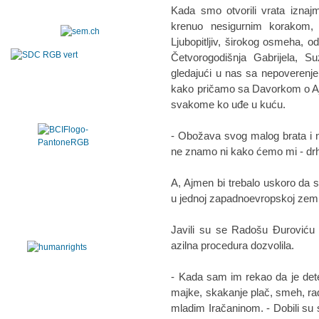
Kada smo otvorili vrata iznaj
krenuo nesigurnim korakom,
Ljubopitljiv, širokog osmeha, 
Četvorogodišnja Gabrijela, S
gledajući u nas sa nepoverenj
kako pričamo sa Davorkom o Aj
svakome ko uđe u kuću.
- Obožava svog malog brata i 
ne znamo ni kako ćemo mi - drh
A, Ajmen bi trebalo uskoro da se 
u jednoj zapadnoevropskoj zemlj
Javili su se Radošu Đuroviću 
azilna procedura dozvolila.
- Kada sam im rekao da je det
majke, skakanje plač, smeh, ra
mladim Iračaninom. - Dobili su s