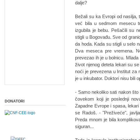
dalje?
Bežali su ka Evropi od nasilja, 
već bila u sedmom mesecu tru
izgubila je bebu. Pešačili su n
stigli u Bogovađu. Sve od granic
da hoda. Kada su stigli u selo 
Dva meseca pre vremena. Nek
prevezao ih je u bolnicu. Mlada 
život njenog deteta lekari su se
noći je prevezena u Institut za
je u inkubator. Doktori nisu bili o
- Samo nekoliko sati nakon što
čovekom koji je poslednji nov
DONATORI
Zapadne Evrope i spasa, lekari 
se Radoš. - "Preživeće", javl
Preda mnom je bila komplikova
siguran...