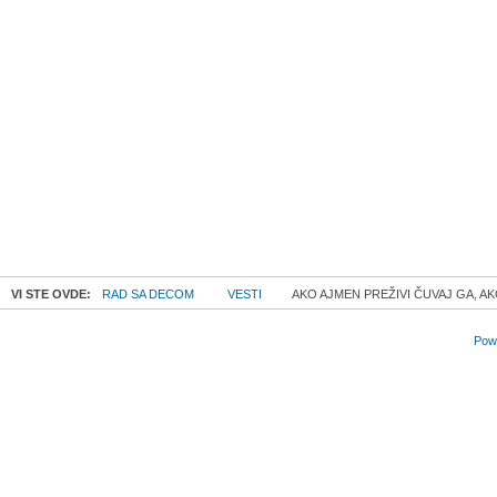
VI STE OVDE:
RAD SA DECOM
VESTI
AKO AJMEN PREŽIVI ČUVAJ GA, A
Powe