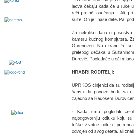
jedva čekaju kada će u ruke u
reči pretoči osećanja. - Ali, 
suze. On je i naše dete. Pa, pod
Za nekoliko dana u prisustvu 
kameru kućnog kompjutera. Zaz
Obrenovcu. Na ekranu će se p
prelepog dečaka u Suzaninom 
Đurović. Pogledaće u oči mladom
HRABRI RODITELjI:
UPRKOS činjenici da su roditel
šansu da ponovo budu sa njim
zajedno sa Radošem Đurovićem
- Kada smo pogledali celok
najodgovorniju odluku koju su
teške životne odluke potrebna 
odvojen od svog deteta, ali znali