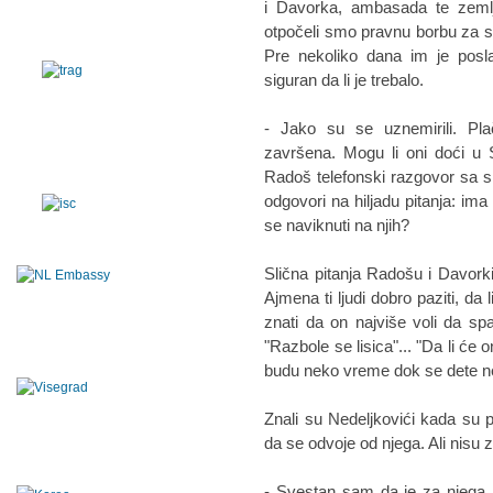
i Davorka, ambasada te zemlj
otpočeli smo pravnu borbu za spa
Pre nekoliko dana im je posla
siguran da li je trebalo.
- Jako su se uznemirili. Pla
završena. Mogu li oni doći u 
Radoš telefonski razgovor sa s
odgovori na hiljadu pitanja: ima l
se naviknuti na njih?
Slična pitanja Radošu i Davorki 
Ajmena ti ljudi dobro paziti, da
znati da on najviše voli da 
"Razbole se lisica"... "Da li će 
budu neko vreme dok se dete n
Znali su Nedeljkovići kada su 
da se odvoje od njega. Ali nisu zn
- Svestan sam da je za njega na