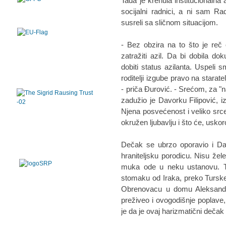
Tada je krenula institucionalna 
socijalni radnici, a ni sam R
susreli sa sličnom situacijom.
- Bez obzira na to što je reč 
zatražiti azil. Da bi dobila do
dobiti status azilanta. Uspel
roditelji izgube pravo na starat
- priča Đurović. - Srećom, za "n
zadužio je Davorku Filipović, 
Njena posvećenost i veliko src
okružen ljubavlju i što će, uskoro
Dečak se ubrzo oporavio i Dav
hraniteljsku porodicu. Nisu želel
muka ode u neku ustanovu. Ta
stomaku od Iraka, preko Turske,
Obrenovacu u domu Aleksandr
preživeo i ovogodišnje poplave, 
je da je ovaj harizmatični dečak