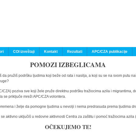
ri
COI izveštaji
Kontakt
Rezultati
APC/CZA publikacije
POMOZI IZBEGLICAMA
 da pružiš podršku ljudima koji beže od rata i nasilja, a koji su se na svom putu na
druge?
C/CZA) poziva sve koji žele pruže direktnu podršku tražiocima azila i migrantima, d
da se priključe mreži APC/CZA volontera.
vremena i želje da pomogne ljudima u nevolji i nema predrasuda prema ljudima drugi
e aktivno uključiš u redovne aktivnosti Centra za zaštitu i pomoć tražiocima azil
OČEKUJEMO TE!