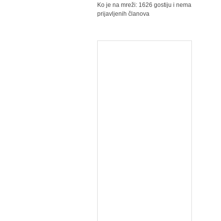
Ko je na mreži: 1626 gostiju i nema
prijavljenih članova