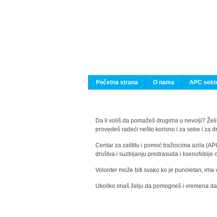
Početna strana
O nama
APC sekto
Da li voliš da pomažeš drugima u nevolji? Želiš
provedeš radeći nešto korisno i za sebe i za 
Centar za zaštitu i pomoć tražiocima azila (AP
društva i suzbijanju predrasuda i ksenofobije 
Volonter može biti svako ko je punoletan, ima 
Ukoliko imaš želju da pomogneš i vremena da s