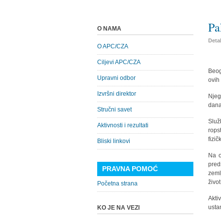
Pa
O NAMA
Detal
O APC/CZA
Ciljevi APC/CZA
Beog
Upravni odbor
ovih 
Izvršni direktor
Njeg
dana
Stručni savet
Služ
Aktivnosti i rezultati
rops
fizič
Bliski linkovi
Na o
pred
PRAVNA POMOĆ
zeml
živo
Početna strana
Akti
usta
KO JE NA VEZI