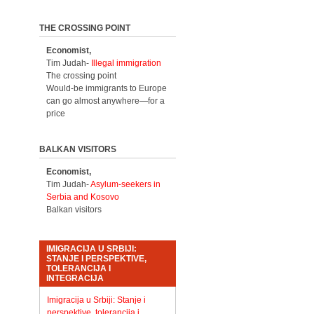
THE CROSSING POINT
Economist,
Tim Judah-
Illegal immigration
The crossing point
Would-be immigrants to Europe
can go almost anywhere—for a
price
BALKAN VISITORS
Economist,
Tim Judah-
Asylum-seekers in
Serbia and Kosovo
Balkan visitors
IMIGRACIJA U SRBIJI:
STANJE I PERSPEKTIVE,
TOLERANCIJA I
INTEGRACIJA
Imigracija u Srbiji: Stanje i
perspektive, tolerancija i