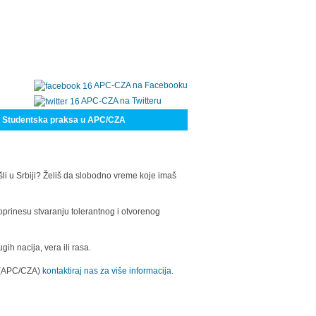
APC-CZA na Facebooku
APC-CZA na Twitteru
Studentska praksa u APC/CZA
šli u Srbiji? Želiš da slobodno vreme koje imaš
oprinesu stvaranju tolerantnog i otvorenog
h nacija, vera ili rasa.
a (APC/CZA)
kontaktiraj nas za više informacija.