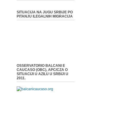
SITUACIJA NA JUGU SRBIJE PO
PITANJU ILEGALNIH MIGRACIJA
OSSERVATORIO BALCANI E
CAUCASO (OBC), APC/CZA O
SITUACIJI U AZILU U SRBIJI U
2011.