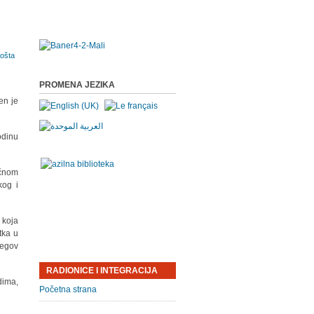
PROMENA JEZIKA
en je
odinu
ičnom
kog i
 koja
tka u
jegov
RADIONICE I INTEGRACIJA
dima,
Početna strana