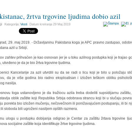
kistanac, žrtva trgovine ljudima dobio azil
ji
Kategorija:
Vesti
Datum kreiranja
29 Maj 2019
rad, 29. maj 2019. - Državljaninu Pakistana koga je APC pravno zastupao, odobr
dana azil u Srbiji.
ov zahtev prihvaćen je kao osnovan jer je u toku azilnog postupka koji je trajao g
, utvrđeno je da je bio žrtva trgovine ljudima.
benici Kancelarije za azil utvrdili su da se radi o licu koji je bilo u položaju sl
tvu, da je više godina bio radno eksploatisan i izložen teškom obliku psihološ
kog nasilja.
snovu toga ustanovljeno je da tražiocu azila treba dodeliti supsidijarnu zaštitu,
stavlja oblik zaštite koji Republika Srbija odobrava strancu koji bi u slučaju povra
ju porekla bio izložen mučenju, nečovečnom ili ponižavajućem postupanju, ili bi n
t ili sloboda bili ugroženi nasiljem opštih razmera.
vnu ulogu u postupku dobijanja odigrao je Centar za zaštitu žrtava trgovine lju
nova socijalne zaštite koja identifikuje žrtve trgovine ljudima.