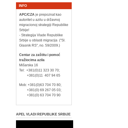
INFO
APC/CZA
je prepoznat kao
autoritet u azilu u državnoj
migracionoj strategiji Republike
Srbije!
- Strategija Vlade Republike
Srbije u oblasti migracija ("Sl.
Glasnik RS", no. 59/2009.)
Centar za zaštitu i pomoć
tražiocima azila
Mišarska 16
Tel: +381(0)11 323 30 70;
+381(0)11 407 94 65
Mob: +381(0)63 704 70 80;
+381(0) 69 267 05 03;
+381(0) 63 704 70 90
APEL VLADI REPUBLIKE SRBIJE