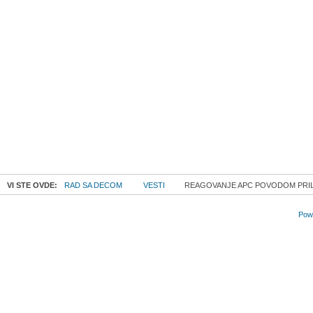
VI STE OVDE:
RAD SA DECOM
VESTI
REAGOVANJE APC POVODOM PRILO
Powe