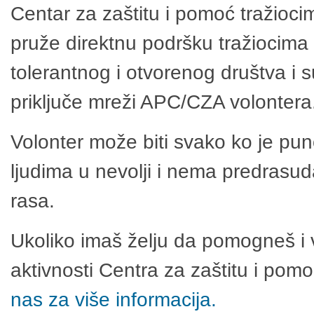
Centar za zaštitu i pomoć tražioci
pruže direktnu podršku tražiocima 
tolerantnog i otvorenog društva i 
priključe mreži APC/CZA volontera
Volonter može biti svako ko je pu
ljudima u nevolji i nema predrasuda
rasa.
Ukoliko imaš želju da pomogneš i 
aktivnosti Centra za zaštitu i po
nas za više informacija.