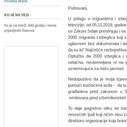
Početna strana
Poštovani,
KO JE NA VEZI
U prilogu o migrantima i izbe
televizije, od 05.11.2018. godin
Ko je na mreži: 940 gostiju i nema
prijavljenih članova
se Zakoni Srbije primenjuju i na
2000 migranta i izbeglica koji 
uglavnom bez dokumenata i da 
da su to” Najčešće razbojništva, 
Optužbu da 2000 izbeglica i mi
netačna, neutemeljana ni na
uznemirujuća za našu javnost.
Nedopustivo da je moja izjava
pomoći tražiocima azila - da su 
građanima pred zakonom u Srbi
emitovana pred višemilionskim a
To daje pogrešno sliku ne sam
nesrećnih ljudi koji ničim nisu z
direktoru organizacije koja brani