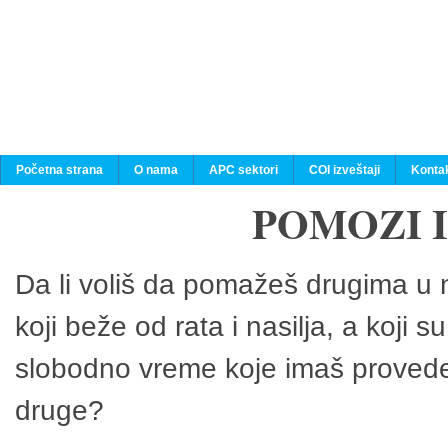
Početna strana
O nama
APC sektori
COI izveštaji
Konta
POMOZI 
Da li voliš da pomažeš drugima u n
koji beže od rata i nasilja, a koji 
slobodno vreme koje imaš provedeš
druge?