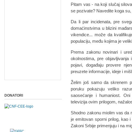
Pitam vas - na koji slučaj silov
se pozivate? Navedite koga su, ka
Da li par incidenata, pre sve
domaćinstvima u blizini mađars
vikendice... može da kvalifikuj
populaciju, među kojima je veliki
Prema zakonu novinari i ure
okolnostima, pre objavljivanja
pojavi, događaju provere njen
preuzete informacije, ideje i mi
Želim još samo da skrenem paž
poruku pokazuju veliko razu
saosećanje i humaniost. Oni
DONATORI
televizija ovim prilogom, nažalo
Shodno zakonu miolim vas da moj
je emitovan sporni prilog, kao i
Zakoni Srbije primenjuju i na mi