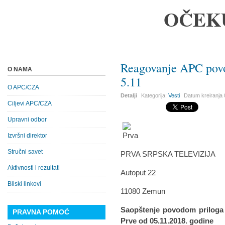
OČEK
Reagovanje APC povo
O NAMA
5.11
O APC/CZA
Detalji
Kategorija:
Vesti
Datum kreiranja
Ciljevi APC/CZA
Upravni odbor
Izvršni direktor
Stručni savet
PRVA SRPSKA TELEVIZIJA
Aktivnosti i rezultati
Autoput 22
Bliski linkovi
11080 Zemun
Saopštenje povodom priloga 
PRAVNA POMOĆ
Prve od 05.11.2018. godine