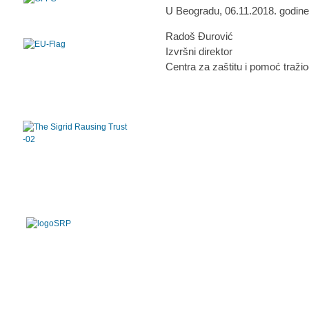
U Beogradu, 06.11.2018. godin
Radoš Đurović
Izvršni direktor
Centra za zaštitu i pomoć traži