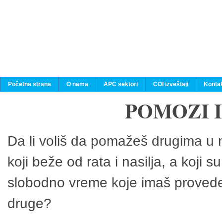
Početna strana
O nama
APC sektori
COI izveštaji
Konta
POMOZI 
Da li voliš da pomažeš drugima u n
koji beže od rata i nasilja, a koji 
slobodno vreme koje imaš provedeš
druge?