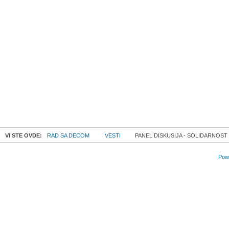
VI STE OVDE:
RAD SA DECOM
VESTI
PANEL DISKUSIJA - SOLIDARNOST
Powe