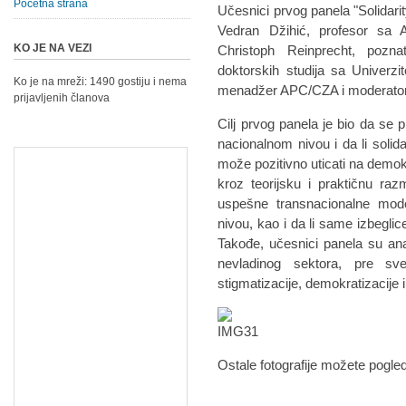
Početna strana
Učesnici prvog panela "Solidarit
Vedran Džihić, profesor sa A
KO JE NA VEZI
Christoph Reinprecht, poznat
doktorskih studija sa Univerzit
Ko je na mreži: 1490 gostiju i nema
menadžer APC/CZA i moderator 
prijavljenih članova
Cilj prvog panela je bio da se p
nacionalnom nivou i da li soli
može pozitivno uticati na demok
kroz teorijsku i praktičnu ra
uspešne transnacionalne mod
nivou, kao i da li same izbeglic
Takođe, učesnici panela su anal
nevladinog sektora, pre s
stigmatizacije, demokratizacije i
Ostale fotografije možete pogled