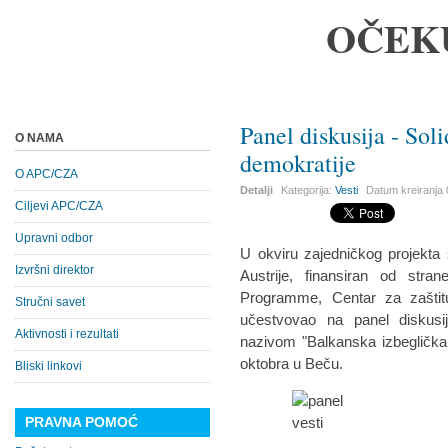
OČEK
Panel diskusija - Sol
O NAMA
demokratije
O APC/CZA
Detalji
Kategorija:
Vesti
Datum kreiranja
Ciljevi APC/CZA
Upravni odbor
U okviru zajedničkog projekta 
Izvršni direktor
Austrije, finansiran od str
Programme, Centar za zaštit
Stručni savet
učestvovao na panel diskusi
Aktivnosti i rezultati
nazivom "Balkanska izbeglička 
oktobra u Beču.
Bliski linkovi
PRAVNA POMOĆ