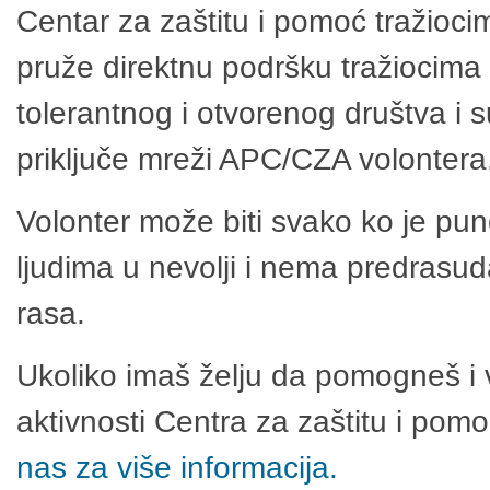
Centar za zaštitu i pomoć tražioci
pruže direktnu podršku tražiocima 
tolerantnog i otvorenog društva i 
priključe mreži APC/CZA volontera
Volonter može biti svako ko je pu
ljudima u nevolji i nema predrasuda
rasa.
Ukoliko imaš želju da pomogneš i 
aktivnosti Centra za zaštitu i po
nas za više informacija.