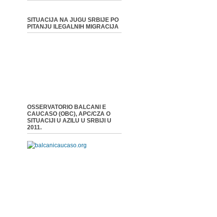
SITUACIJA NA JUGU SRBIJE PO
PITANJU ILEGALNIH MIGRACIJA
OSSERVATORIO BALCANI E
CAUCASO (OBC), APC/CZA O
SITUACIJI U AZILU U SRBIJI U
2011.