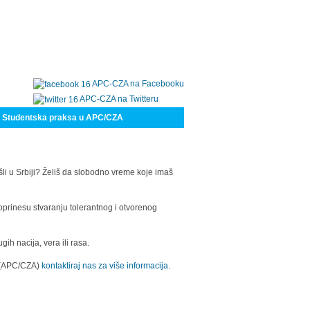
APC-CZA na Facebooku
APC-CZA na Twitteru
Studentska praksa u APC/CZA
šli u Srbiji? Želiš da slobodno vreme koje imaš
oprinesu stvaranju tolerantnog i otvorenog
h nacija, vera ili rasa.
a (APC/CZA)
kontaktiraj nas za više informacija.