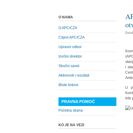
AP
O NAMA
ot
O APC/CZA
Detal
Ciljevi APC/CZA
Upravni odbor
Koor
Izvršni direktor
(APC
stan
Stručni savet
i st
Cent
Aktivnosti i rezultati
Amba
Bliski linkovi
U p
Kont
Info
PRAVNA POMOĆ
Početna strana
KO JE NA VEZI