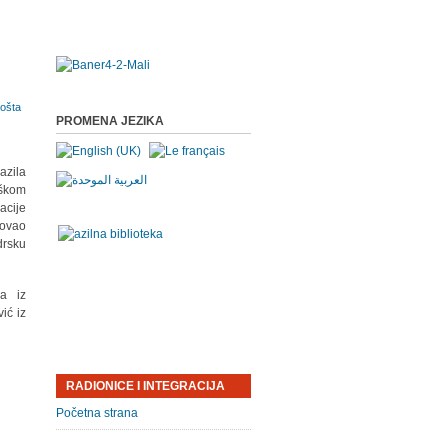
PROMENA JEZIKA
azila
oškom
acije
zovao
drsku
a iz
ić iz
RADIONICE I INTEGRACIJA
Početna strana