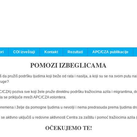
ri
COI izveštaji
Kontakt
Rezultati
APC/CZA publikacije
POMOZI IZBEGLICAMA
 da pružiš podršku ljudima koji beže od rata i nasilja, a koji su se na svom putu na
druge?
C/CZA) poziva sve koji žele pruže direktnu podršku tražiocima azila i migrantima, d
da se priključe mreži APC/CZA volontera.
vremena i želje da pomogne ljudima u nevolji i nema predrasuda prema ljudima drugi
e aktivno uključiš u redovne aktivnosti Centra za zaštitu i pomoć tražiocima azil
OČEKUJEMO TE!