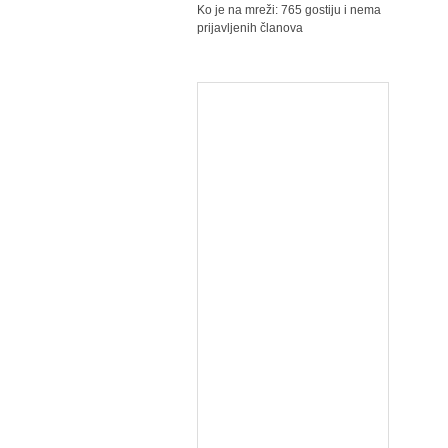
Ko je na mreži: 765 gostiju i nema
prijavljenih članova