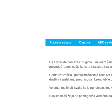
Početna strana
O nama
APC sekto
Da li voliš da pomažeš drugima u nevolji? Želiš
provedeš radeći nešto korisno i za sebe i za 
Centar za zaštitu i pomoć tražiocima azila (AP
društva i suzbijanju predrasuda i ksenofobije 
Volonter može biti svako ko je punoletan, ima 
Ukoliko imaš želju da pomogneš i vremena da s