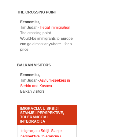
THE CROSSING POINT
Economist,
Tim Judah-
Illegal immigration
The crossing point
Would-be immigrants to Europe
can go almost anywhere—for a
price
BALKAN VISITORS
Economist,
Tim Judah-
Asylum-seekers in
Serbia and Kosovo
Balkan visitors
IMIGRACIJA U SRBIJI:
STANJE I PERSPEKTIVE,
TOLERANCIJA I
INTEGRACIJA
Imigracija u Srbiji: Stanje i
perspektive, tolerancija i