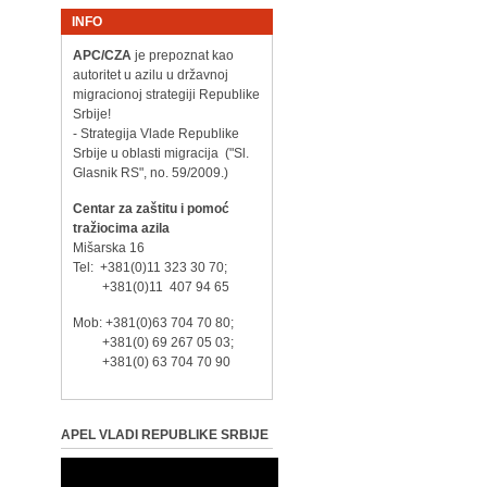
INFO
APC/CZA
je prepoznat kao
autoritet u azilu u državnoj
migracionoj strategiji Republike
Srbije!
- Strategija Vlade Republike
Srbije u oblasti migracija ("Sl.
Glasnik RS", no. 59/2009.)
Centar za zaštitu i pomoć
tražiocima azila
Mišarska 16
Tel: +381(0)11 323 30 70;
+381(0)11 407 94 65
Mob: +381(0)63 704 70 80;
+381(0) 69 267 05 03;
+381(0) 63 704 70 90
APEL VLADI REPUBLIKE SRBIJE