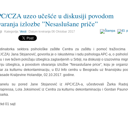
C/CZA uzeo učešće u diskusiji povodom
varanja izlozbe ”Nesaslušane priče”
ji
Kategorija:
Vesti
Datum kreiranja
06 Oktobar 2017
dinatorka sektora psihološke zaštite Centra za zaštitu i pomoć tražiocima 
/CZA) Jana Stojanović, govorila je o iskustvima i radu psihologa APC-a, o psihol
ju i sve težem položaju izbeglica zaglavljenih u Srbiji, na diskusiji o izazovima migr
anju izbeglica, a povodom otvaranja izložbe "Nesaslušane price", koju je organi
ar za kulturnu dekontaminaciju, u EU Info centru u Beogradu uz finansijsku po
sade Kraljevine Holandije, 02.10.2017. godine.
anelu su pored Jane Stojanović iz APC/CZA-a, učestvovali Žarka Radoj
rapressa, Lola Joksimović iz Centra za kulturnu dekontaminaciju i Gordan Paunov
 parka.