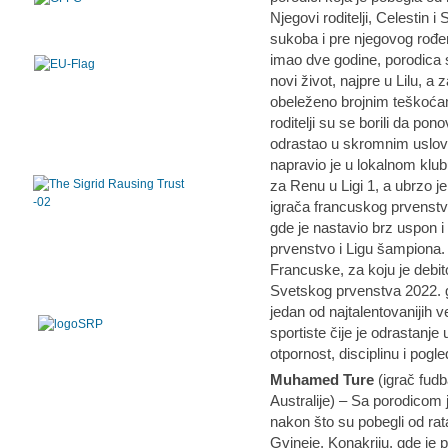
Njegovi roditelji, Celestin 
sukoba i pre njegovog rođe
imao dve godine, porodica 
novi život, najpre u Lilu, a
obeleženo brojnim teškoća
roditelji su se borili da po
odrastao u skromnim uslovi
napravio je u lokalnom klu
za Renu u Ligi 1, a ubrzo je
igrača francuskog prvenstv
gde je nastavio brz uspon i 
prvenstvo i Ligu šampiona. 
Francuske, za koju je debito
Svetskog prvenstva 2022. 
jedan od najtalentovanijih v
sportiste čije je odrastanje
otpornost, disciplinu i pogle
Muhamed Ture
(igrač fudb
Australije) – Sa porodicom 
nakon što su pobegli od rat
Gvineje, Konakriju, gde je