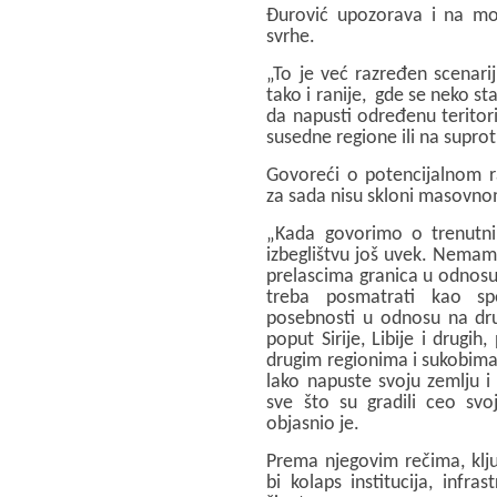
Đurović upozorava i na mo
svrhe.
„To je već razređen scenarij,
tako i ranije, gde se neko st
da napusti određenu teritorij
susedne regione ili na suprot
Govoreći o potencijalnom ra
za sada nisu skloni masovno
„Kada govorimo o trenutn
izbeglištvu još uvek. Nema
prelascima granica u odnosu
treba posmatrati kao spe
posebnosti u odnosu na drug
poput Sirije, Libije i drugih
drugim regionima i sukobima.
lako napuste svoju zemlju i
sve što su gradili ceo svoj
objasnio je.
Prema njegovim rečima, ključ
bi kolaps institucija, infr