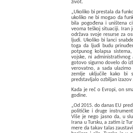
život.
„Ukoliko bi prestala da funkc
ukoliko ne bi mogao da funkc
bila pogođena i uništena ci
veoma teškoj situaciji. Iran
održava svoje resurse za os
ljudi. Ukoliko bi lanci snabd
toga da ljudi budu prinuđe
potpunog kolapsa sistema, š
vojske, ni administrativnog 
gotovo sigurno dovelo do izb
verovatno, a sada ulazimo 
zemlje uključile kako bi s
predstavljalo ozbiljan izazov 
Kada je reč o Evropi, on sma
godine.
„Od 2015. do danas EU predu
političke i druge instrumen
Više je nego jasno da, u sl
Irana u Tursku, a zatim iz T
mere da takav talas zaustavi,