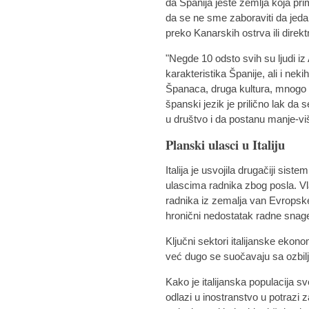
da Španija jeste zemlja koja prim
da se ne sme zaboraviti da jeda
preko Kanarskih ostrva ili direk
"Negde 10 odsto svih su ljudi iz 
karakteristika Španije, ali i nek
Španaca, druga kultura, mnogo top
španski jezik je prilično lak d
u društvo i da postanu manje-viš
Planski ulasci u Italiju
Italija je usvojila drugačiji sis
ulascima radnika zbog posla. Vl
radnika iz zemalja van Evropske
hronični nedostatak radne snage
Ključni sektori italijanske ekono
već dugo se suočavaju sa ozbil
Kako je italijanska populacija sve
odlazi u inostranstvo u potrazi 