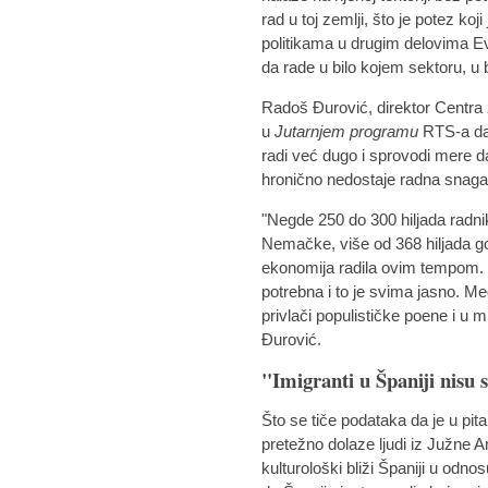
rad u toj zemlji, što je potez ko
politikama u drugim delovima Ev
da rade u bilo kojem sektoru, u 
Radoš Đurović, direktor Centra z
u
Jutarnjem programu
RTS-a da 
radi već dugo i sprovodi mere da 
hronično nedostaje radna snaga
"Negde 250 do 300 hiljada radni
Nemačke, više od 368 hiljada go
ekonomija radila ovim tempom. Im
potrebna i to je svima jasno. Me
privlači populističke poene i u
Đurović.
"Imigranti u Španiji nisu
Što se tiče podataka da je u pita
pretežno dolaze ljudi iz Južne A
kulturološki bliži Španiji u odn