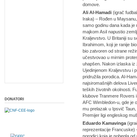
domove.
Ali Al-Hamadi
(igrač fudba
Iraka) – Rođen u Maysanu, 
samo godinu dana kada je n
majkom Asil napustio zemlj
Kraljevstvo. U Britaniji su
Ibrahimom, koji je ranije b
bio zatvoren od strane re
učestvovao u mirnim protest
uhapšen. Nakon izlaska iz z
Ujedinjenom Kraljevstvu i p
pridružila porodica. Al-Ham
najsiromašnijih delova Live
teških životnih okolnosti. 
klubove Tranmere Rovers i S
DONATORI
AFC Wimbledon-u, gde je os
mu prelazak u Ipsvič Taun, g
Premijer ligi engleskog mu
Eduardo Kamavinga
(igra
reprezentacije Francuske) 
porodici koja je pobegla o