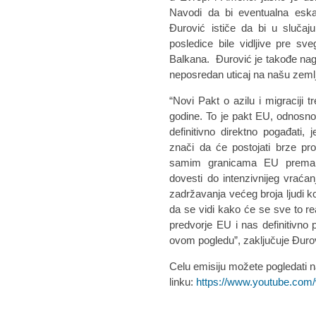
Navodi da bi eventualna eska
Đurović ističe da bi u slučaju
posledice bile vidljive pre s
Balkana. Đurović je takođe nagla
neposredan uticaj na našu zeml
“Novi Pakt o azilu i migraciji
godine. To je pakt EU, odnosno 
definitivno direktno pogađat
znači da će postojati brze pr
samim granicama EU prema
dovesti do intenzivnijeg vraćanj
zadržavanja većeg broja ljudi k
da se vidi kako će se sve to rea
predvorje EU i nas definitivn
ovom pogledu”, zaključuje Đuro
Celu emisiju možete pogledati 
linku:
https://www.youtube.co