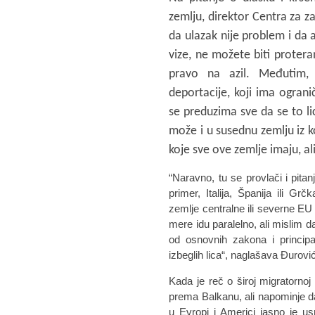
zemlju, direktor Centra za z
da ulazak nije problem i da a
vize, ne možete biti protera
pravo na azil. Međutim, 
deportacije, koji ima ogran
se preduzima sve da se to li
može i u susednu zemlju iz ko
koje sve ove zemlje imaju, ali
“Naravno, tu se provlači i pitan
primer, Italija, Španija ili G
zemlje centralne ili severne E
mere idu paralelno, ali mislim 
od osnovnih zakona i principa
izbeglih lica“, naglašava Đurovi
Kada je reč o široj migratornoj
prema Balkanu, ali napominje da
u Evropi i Americi jasno je us