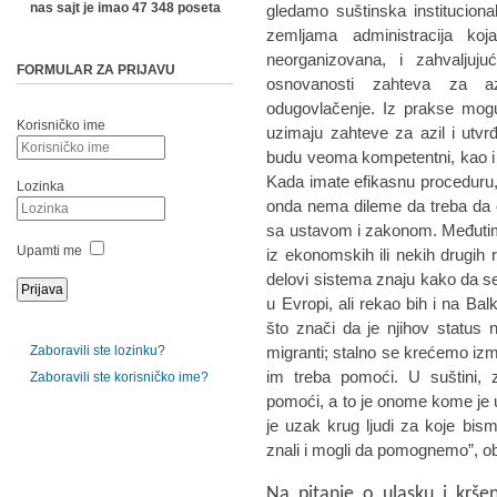
nas sajt je imao 47 348 poseta
gledamo suštinska institucion
zemljama administracija koj
neorganizovana, i zahvaljuj
FORMULAR ZA PRIJAVU
osnovanosti zahteva za az
odugovlačenje. Iz prakse mogu
Korisničko ime
uzimaju zahteve za azil i utvrđu
budu veoma kompetentni, kao i brz
Kada imate efikasnu proceduru, t
Lozinka
onda nema dileme da treba da os
sa ustavom i zakonom. Međutim, a
Upamti me
iz ekonomskih ili nekih drugih r
delovi sistema znaju kako da 
u Evropi, ali rekao bih i na Bal
što znači da je njihov status n
Zaboravili ste lozinku?
migranti; stalno se krećemo izm
im treba pomoći. U suštini, 
Zaboravili ste korisničko ime?
pomoći, a to je onome kome je u
je uzak krug ljudi za koje bism
znali i mogli da pomognemo”, ob
Na pitanje o ulasku i krše