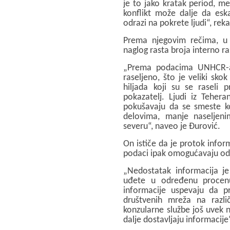
je to jako kratak period, m
konflikt može dalje da esk
odrazi na pokrete ljudi“, rek
Prema njegovim rečima, u
naglog rasta broja interno ra
„Prema podacima UNHCR-a, 
raseljeno, što je veliki sko
hiljada koji su se raseli 
pokazatelj. Ljudi iz Teher
pokušavaju da se smeste k
delovima, manje naseljen
severu“, naveo je Đurović.
On ističe da je protok inform
podaci ipak omogućavaju o
„Nedostatak informacija je
uđete u određenu procen
informacije uspevaju da p
društvenih mreža na različ
konzularne službe još uvek n
dalje dostavljaju informacije