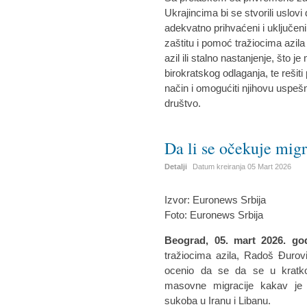
Ukrajincima bi se stvorili uslov
adekvatno prihvaćeni i uključen
zaštitu i pomoć tražiocima azil
azil ili stalno nastanjenje, što
birokratskog odlaganja, te rešiti
način i omogućiti njihovu uspešnu
društvo.
Da li se očekuje migr
Detalji
Datum kreiranja
05 Mart 2026
Izvor: Euronews Srbija
Foto: Euronews Srbija
Beograd, 05. mart 2026. go
tražiocima azila, Radoš Đurov
ocenio da se da se u kratko
masovne migracije kakav je v
sukoba u Iranu i Libanu.