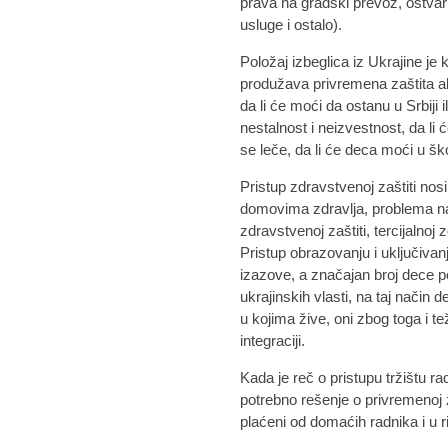
prava na gradski prevoz, ostvar
usluge i ostalo).
Položaj izbeglica iz Ukrajine je 
produžava privremena zaštita ali 
da li će moći da ostanu u Srbiji i
nestalnost i neizvestnost, da li
se leče, da li će deca moći u šk
Pristup zdravstvenoj zaštiti no
domovima zdravlja, problema n
zdravstvenoj zaštiti, tercijalnoj
Pristup obrazovanju i uključiva
izazove, a značajan broj dece p
ukrajinskih vlasti, na taj način
u kojima žive, oni zbog toga i tež
integraciji.
Kada je reč o pristupu tržištu r
potrebno rešenje o privremenoj z
plaćeni od domaćih radnika i u r