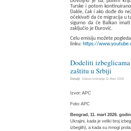
Dovoljno je da, putem kriju
Turske i potom kontinuirano
Dakle, čak i ako dođe do ne
očekivati da će migracija u t
sigurno da će Balkan imati 
zaključio je Đurović.
Celu emisiju možete pogleda
linku:
https://www.youtube
Dodeliti izbeglicama 
zaštitu u Srbiji
Detalji
Datum kreiranja
11 Mart 2026
Izvor: APC
Foto: APC
Beograd, 11. mart 2026. godi
Ukrajini, kada je veliki broj izb
izbeglih), a kada su mnogi prola