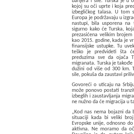
barijera i sile. Turska je 
kojoj su oči uprte i koja pre
izbegličkog talasa. U tom 
Europa je podržavaju u izgrad
nastupi, bila usporena na t
sigurno kako će Turska, koj
prezasićena velikim brojem lj
kao 2015. godine, kada je vrš
finansijske ustupke. Tu uvek
teško je predvideti šta ć
preduzima sve da ojača Tur
migranata. Turska je takođe
dužini od više od 300 km. 
sile, pokuša da zaustavi priliv
Govoreći o uticaju na Srbij
može ponovo postati tranzit
izbeglih i zaustavljanja migr
ne nužno da će migracija u t
„Kod nas nema bojazni da bi
situaciji kada bi veliki br
Evropske unije, odnosno do 
aktivna. Ne moramo da oč