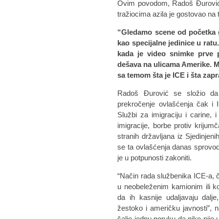
Ovim povodom, Radoš Đurović, 
tražiocima azila je gostovao na t
“Gledamo scene od početka g
kao specijalne jedinice u rat
kada je video snimke prve p
dešava na ulicama Amerike. Mo
sa temom šta je ICE i šta za
Radoš Đurović se složio da 
prekročenje ovlašćenja čak i
Službi za imigraciju i carine, 
imigracije, borbe protiv krijumč
stranih državljana iz Sjedinje
se ta ovlašćenja danas sprovode 
je u potpunosti zakoniti.
“Način rada službenika ICE-a, če
u neobeleženim kamionim ili ko
da ih kasnije udaljavaju dalj
žestoko i američku javnosti”, 
šalje jednu poruku da niko nije 