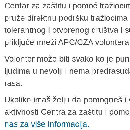
Centar za zaštitu i pomoć tražioci
pruže direktnu podršku tražiocima 
tolerantnog i otvorenog društva i 
priključe mreži APC/CZA volontera
Volonter može biti svako ko je pu
ljudima u nevolji i nema predrasuda
rasa.
Ukoliko imaš želju da pomogneš i 
aktivnosti Centra za zaštitu i po
nas za više informacija.