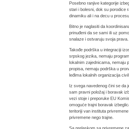
Posebno ranjive kategorije izbe
stari i bolesni, dok su porodice
dinamiku ali i na decu u procesu
Bitno je naglasiti da koordinisan
prinuđeni da se sami ili uz pomo
snalaze i ostvaruju svoja prava.
Takođe podrška u integraciji iz
srpskog jezika, nemaju program
lokalnim zajednicama, nemaju 
propisa, nemaju podrška u prona
leđima lokalnih organizacija civi
Iz svega navedenog čini se da 
sam pravni položaj i boravak izbe
vezi stoje i preporuke EU Komi
omoguće trajni boravak izbeglic
teritoriji van instituta privremen
privremene nego trajne.
Sa prelaskom sa privremene zaštit