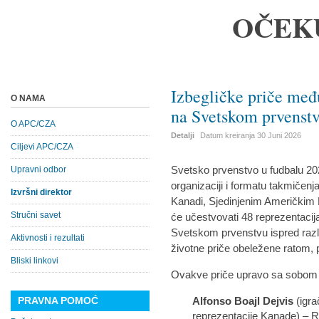
OČEK
Izbegličke priče međ
O NAMA
na Svetskom prvenst
O APC/CZA
Detalji
Datum kreiranja
30 Juni 2026
Ciljevi APC/CZA
Svetsko prvenstvo u fudbalu 202
Upravni odbor
organizaciji i formatu takmičenja.
Izvršni direktor
Kanadi, Sjedinjenim Američkim 
Stručni savet
će učestvovati 48 reprezentacij
Svetskom prvenstvu ispred različ
Aktivnosti i rezultati
životne priče obeležene ratom, 
Bliski linkovi
Ovakve priče upravo sa sobom n
PRAVNA POMOĆ
Alfonso Boajl Dejvis
(igra
reprezentacije Kanade) – 