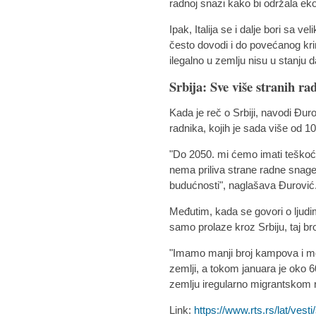
radnoj snazi kako bi održala ek
Ipak, Italija se i dalje bori sa v
često dovodi i do povećanog krim
ilegalno u zemlju nisu u stanju 
Srbija: Sve više stranih r
Kada je reč o Srbiji, navodi Đurov
radnika, kojih je sada više od 10
"Do 2050. mi ćemo imati teškoć
nema priliva strane radne snage
budućnosti", naglašava Đurović
Međutim, kada se govori o ljudima
samo prolaze kroz Srbiju, taj bro
"Imamo manji broj kampova i mo
zemlji, a tokom januara je oko 
zemlju iregularno migrantskom r
Link:
https://www.rts.rs/lat/vesti