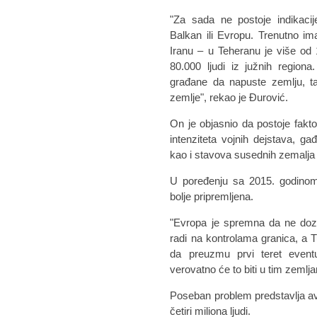
"Za sada ne postoje indikacij
Balkan ili Evropu. Trenutno i
Iranu – u Teheranu je više od 
80.000 ljudi iz južnih regiona
građane da napuste zemlju, t
zemlje", rekao je Đurović.
On je objasnio da postoje faktor
intenziteta vojnih dejstava, gađ
kao i stavova susednih zemalja
U poređenju sa 2015. godinom,
bolje pripremljena.
"Evropa je spremna da ne dozv
radi na kontrolama granica, a 
da preuzmu prvi teret eventu
verovatno će to biti u tim zemlj
Poseban problem predstavlja avg
četiri miliona ljudi.