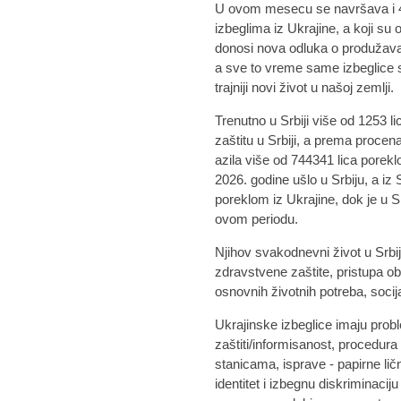
U ovom mesecu se navršava i 4 
izbeglima iz Ukrajine, a koji su 
donosi nova odluka o produžavan
a sve to vreme same izbeglice 
trajniji novi život u našoj zemlji.
Trenutno u Srbiji više od 1253 l
zaštitu u Srbiji, a prema proce
azila više od 744341 lica porekl
2026. godine ušlo u Srbiju, a iz 
poreklom iz Ukrajine, dok je u S
ovom periodu.
Njihov svakodnevni život u Srbi
zdravstvene zaštite, pristupa ob
osnovnih životnih potreba, socijal
Ukrajinske izbeglice imaju pro
zaštiti/informisanost, procedura 
stanicama, isprave - papirne li
identitet i izbegnu diskriminacij