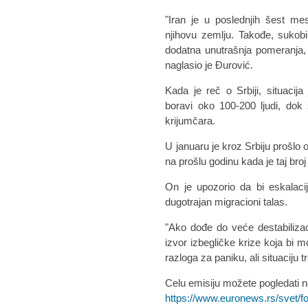
"Iran je u poslednjih šest me
njihovu zemlju. Takođe, sukob
dodatna unutrašnja pomeranja, ali
naglasio je Đurović.
Kada je reč o Srbiji, situacija
boravi oko 100-200 ljudi, do
krijumčara.
U januaru je kroz Srbiju prošlo 
na prošlu godinu kada je taj bro
On je upozorio da bi eskalaci
dugotrajan migracioni talas.
"Ako dođe do veće destabilizac
izvor izbegličke krize koja bi 
razloga za paniku, ali situaciju t
Celu emisiju možete pogledati n
https://www.euronews.rs/svet/f