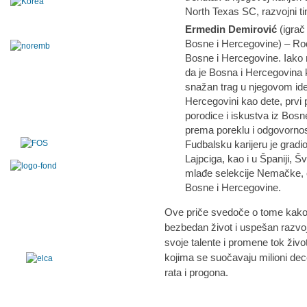
North Texas SC, razvojni t
Ermedin Demirović
(igrač
Bosne i Hercegovine) – Ro
Bosne i Hercegovine. Iako ni
da je Bosna i Hercegovina 
snažan trag u njegovom ide
Hercegovini kao dete, prvi 
porodice i iskustva iz Bosn
prema poreklu i odgovornos
Fudbalsku karijeru je gra
Lajpciga, kao i u Španiji,
mlađe selekcije Nemačke, o
Bosne i Hercegovine.
Ove priče svedoče o tome kako je
bezbedan život i uspešan razvoj
svoje talente i promene tok živ
kojima se suočavaju milioni de
rata i progona.