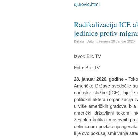
djurovic.html
Radikalizacija ICE ak
jedinice protiv migr
Detalji
Datum kreiranja
28 Januar 2026
Izvor: Blic TV
Foto: Blic TV
28. januar 2026. godine
–
Toko
Američke Države svedočile su p
carinske službe (ICE), čije je 
političkih aktera i organizacij
u više američkih gradova, bila 
američki državljani tokom int
žestokih kritika i masovnih pr
delimičnom povlačenju agenata I
li je ovo pokušaj smirivanja stras