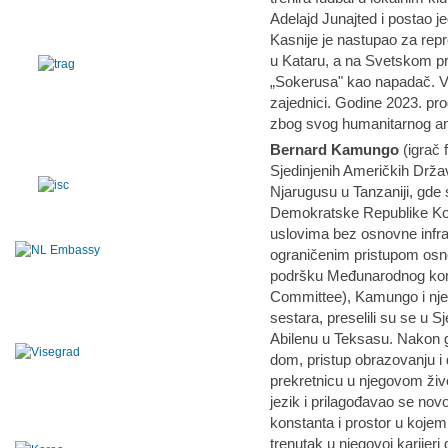
Adelajd Junajted i postao je
Kasnije je nastupao za rep
u Kataru, a na Svetskom p
„Sokerusa" kao napadač. V
zajednici. Godine 2023. pr
zbog svog humanitarnog 
Bernard Kamungo
(igrač 
Sjedinjenih Američkih Drž
Njarugusu u Tanzaniji, gde su
Demokratske Republike Kon
uslovima bez osnovne infra
ograničenim pristupom osn
podršku Međunarodnog komi
Committee), Kamungo i njego
sestara, preselili su se u S
Abilenu u Teksasu. Nakon go
dom, pristup obrazovanju i
prekretnicu u njegovom živo
jezik i prilagođavao se nov
konstanta i prostor u kojem 
trenutak u njegovoj karijeri