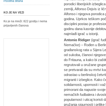
Početna strana
porodici liberijskih izbegli
zemlji, Alfonso Dejvis iz lič
KO JE NA VEZI
Alfonso i njegova porodica 
godina. Uprkos teškom poče
Ko je na mreži: 822 gostiju i nema
disciplini postao je profes
prijavljenih članova
godinu dana kasnije debitov
najmlađi igrač u istoriji.
Antonio Ridiger
(igrač fud
Nemačke) – Rođen u Berlin
građanskog rata u Sijera L
od sukoba, članovi njegove
do Fritauna, a kako bi zaštit
regrutovali u oružane grupe
se pretvarali da su mrtvi kak
odrastao u berlinskoj četvrti
migranti i izbeglice. Kako č
solidarnosti, upornosti i važ
primorani da napuste svoje
nemačkih fudbalera i dvost
popularnost i uticaj koristi 
pružanja sigurnosti i prilike