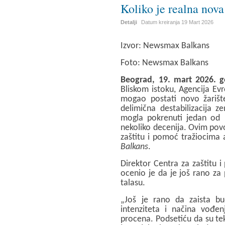
Koliko je realna nova
Detalji
Datum kreiranja
19 Mart 2026
Izvor: Newsmax Balkans
Foto:
Newsmax Balkans
Beograd, 19. mart 2026. 
Bliskom istoku, Agencija Evr
mogao postati novo žarišt
delimična destabilizacija 
mogla pokrenuti jedan od na
nekoliko decenija. Ovim pov
zaštitu i pomoć tražiocima a
Balkans
.
Direktor Centra za zaštitu 
ocenio je da je još rano z
talasu.
„Još je rano da zaista b
intenziteta i načina vođe
procena. Podsetiću da su te