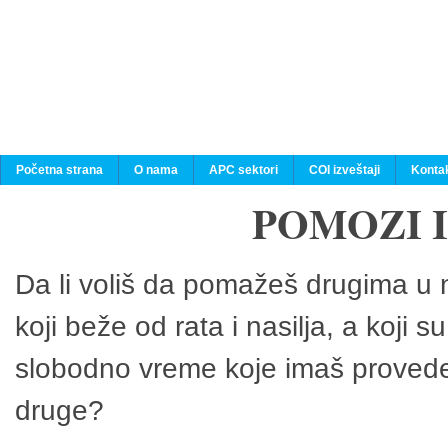
Početna strana
O nama
APC sektori
COI izveštaji
Konta
POMOZI 
Da li voliš da pomažeš drugima u n
koji beže od rata i nasilja, a koji 
slobodno vreme koje imaš provedeš
druge?