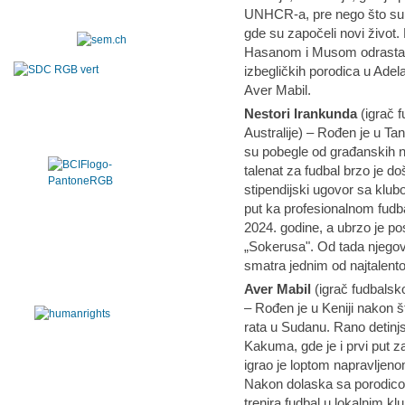
UNHCR-a, pre nego što su do
gde su započeli novi život
Hasanom i Musom odrastao 
izbegličkih porodica u Adela
Aver Mabil.
Nestori Irankunda
(igrač f
Australije) – Rođen je u Tan
su pobegle od građanskih n
talenat za fudbal brzo je d
stipendijski ugovor sa klu
put ka profesionalnom fudba
2024. godine, a ubrzo je pos
„Sokerusa". Od tada njegov
smatra jednim od najtalentov
Aver Mabil
(igrač fudbalsko
– Rođen je u Keniji nakon š
rata u Sudanu. Rano detinj
Kakuma, gde je i prvi put 
igrao je loptom napravljeno
Nakon dolaska sa porodicom
trenira fudbal u lokalnim k