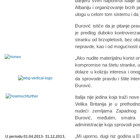
barijeru svim naporima Italije 
Albaniju i organizovanje brzih 
ulogu u celom tom sistemu i da 
Đurović ističe da je pitanje pra
je predlog duboko kontroverzan
stranku od brzopletosti, bez obzi
nepravde, kao i od mogućnosti da
„Ako nudite materijalnu korist 
kompromise na štetu stranke, u
dolaze u koliziju interesa i onog
da sprovode pravdu i štite inter
Đurović.
Italija nije jedina koja traži n
Velika Britanija je u prethod
nudeći zemljama Zapadnog Ba
Đurović, međutim, smatra 
administracije koja sprovodi pos
„Mi uporno, dugi niz godina u E
U periodu 01.04.2013- 31.12.2013.