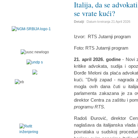
Italija, da se advoka
se vrate kući?
Detalji
Datum kreiranja
21 April 2026
Izvor:
RTS Jutarnji program
Foto: RTS Jutarnji program
21. april 2026. godine
- Novi 
kritike advokata, sudija i opozi
Đorđe Meloni da plaća advokat
kući. ''Divlji zapad - nagrada
mogla ovih dana čuti u itali
parlamenta zakazana je za o
direktor Centra za zaštitu i po
programu RTS
.
Radoš Đurović, direktor Cen
naglašava da italijanska vlad
povrataka u sudskoj proceduri