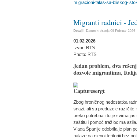
migracioni-talas-sa-bliskog-isto
Migranti radnici - Je
Detalji
Datum kreiranja
09 Februar 2026
01.02.2026
Izvor: RTS
Photo: RTS
Jedan problem, dva rešenj
dozvole migrantima, Italij
Zbog hroničnog nedostatka radnik
snazi, ali su preduzele različite 
preko potrebna i to je svima ja
zaštitu i pomoć tražiocima azila
Vlada Španije odobrila je plan p
nalaze na njenoj teritoriji bez p