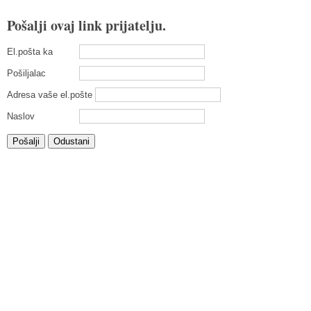
Pošalji ovaj link prijatelju.
El.pošta ka
Pošiljalac
Adresa vaše el.pošte
Naslov
Pošalji
Odustani