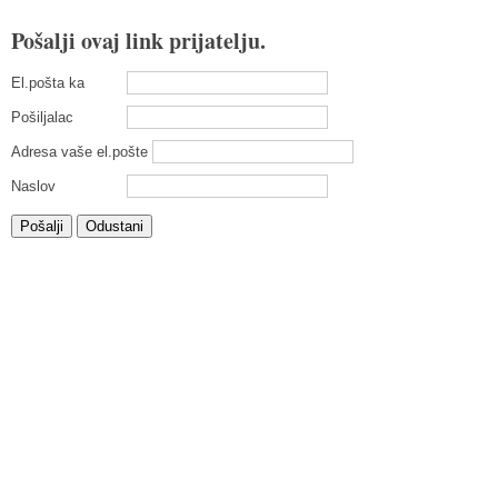
Pošalji ovaj link prijatelju.
El.pošta ka
Pošiljalac
Adresa vaše el.pošte
Naslov
Pošalji
Odustani