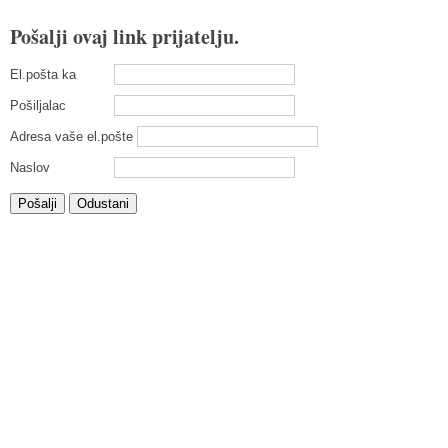
Pošalji ovaj link prijatelju.
El.pošta ka
Pošiljalac
Adresa vaše el.pošte
Naslov
Pošalji
Odustani