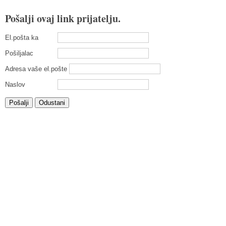
Pošalji ovaj link prijatelju.
El.pošta ka
Pošiljalac
Adresa vaše el.pošte
Naslov
Pošalji
Odustani