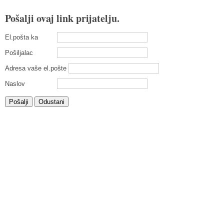
Pošalji ovaj link prijatelju.
El.pošta ka
Pošiljalac
Adresa vaše el.pošte
Naslov
Pošalji
Odustani