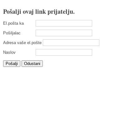
Pošalji ovaj link prijatelju.
El.pošta ka
Pošiljalac
Adresa vaše el.pošte
Naslov
Pošalji
Odustani