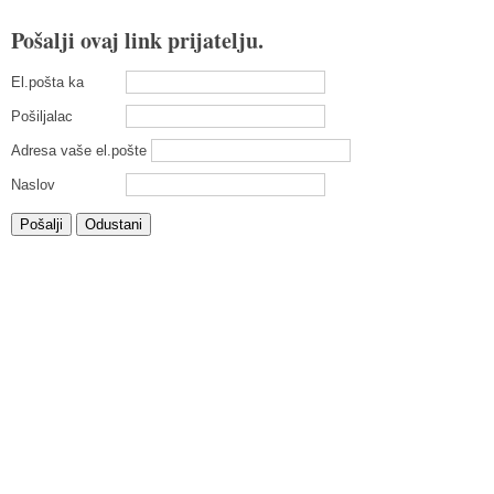
Pošalji ovaj link prijatelju.
El.pošta ka
Pošiljalac
Adresa vaše el.pošte
Naslov
Pošalji
Odustani