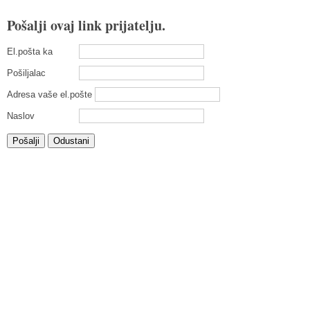
Pošalji ovaj link prijatelju.
El.pošta ka
Pošiljalac
Adresa vaše el.pošte
Naslov
Pošalji
Odustani