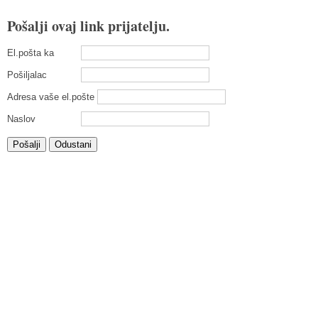
Pošalji ovaj link prijatelju.
El.pošta ka
Pošiljalac
Adresa vaše el.pošte
Naslov
Pošalji
Odustani