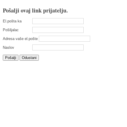
Pošalji ovaj link prijatelju.
El.pošta ka
Pošiljalac
Adresa vaše el.pošte
Naslov
Pošalji
Odustani