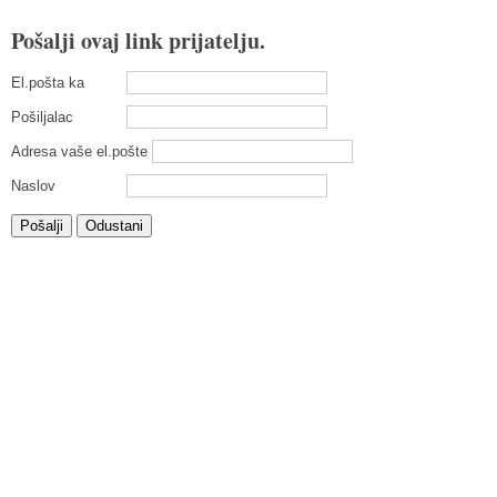
Pošalji ovaj link prijatelju.
El.pošta ka
Pošiljalac
Adresa vaše el.pošte
Naslov
Pošalji
Odustani