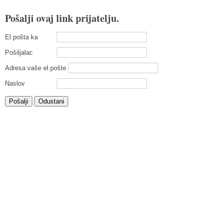
Pošalji ovaj link prijatelju.
El.pošta ka
Pošiljalac
Adresa vaše el.pošte
Naslov
Pošalji
Odustani