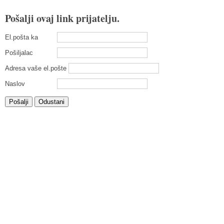
Pošalji ovaj link prijatelju.
El.pošta ka
Pošiljalac
Adresa vaše el.pošte
Naslov
Pošalji
Odustani