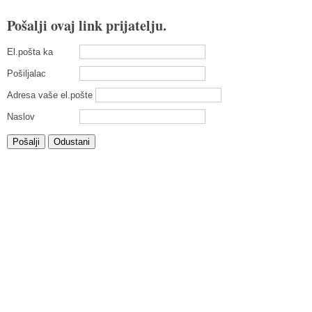
Pošalji ovaj link prijatelju.
El.pošta ka
Pošiljalac
Adresa vaše el.pošte
Naslov
Pošalji
Odustani