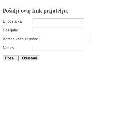
Pošalji ovaj link prijatelju.
El.pošta ka
Pošiljalac
Adresa vaše el.pošte
Naslov
Pošalji
Odustani