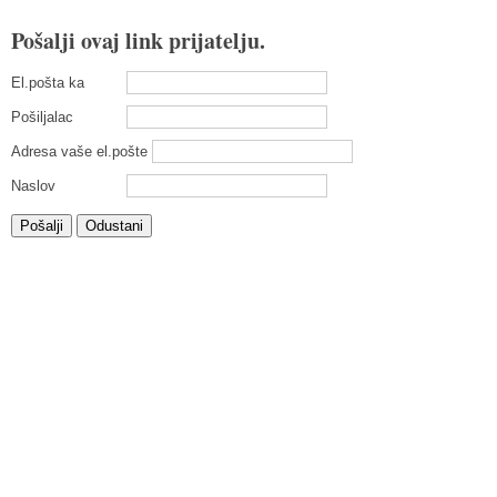
Pošalji ovaj link prijatelju.
El.pošta ka
Pošiljalac
Adresa vaše el.pošte
Naslov
Pošalji
Odustani