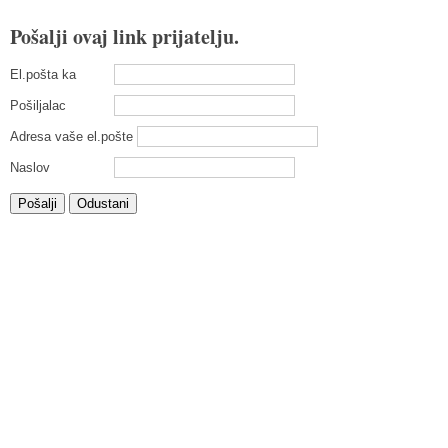
Pošalji ovaj link prijatelju.
El.pošta ka
Pošiljalac
Adresa vaše el.pošte
Naslov
Pošalji
Odustani