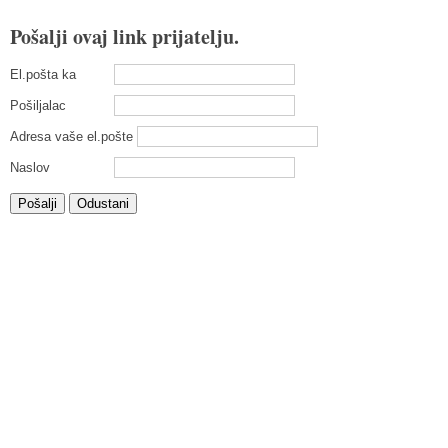
Pošalji ovaj link prijatelju.
El.pošta ka
Pošiljalac
Adresa vaše el.pošte
Naslov
Pošalji
Odustani