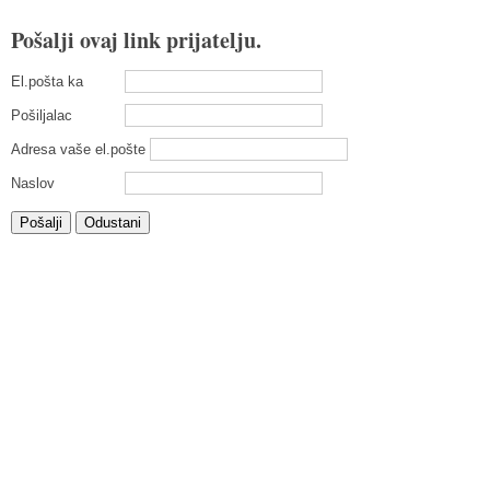
Pošalji ovaj link prijatelju.
El.pošta ka
Pošiljalac
Adresa vaše el.pošte
Naslov
Pošalji
Odustani