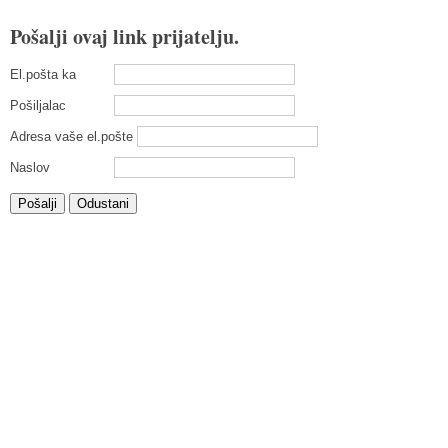
Pošalji ovaj link prijatelju.
El.pošta ka
Pošiljalac
Adresa vaše el.pošte
Naslov
Pošalji
Odustani