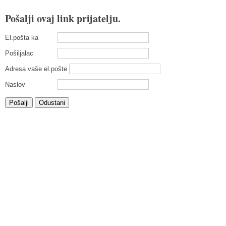
Pošalji ovaj link prijatelju.
El.pošta ka
Pošiljalac
Adresa vaše el.pošte
Naslov
Pošalji
Odustani