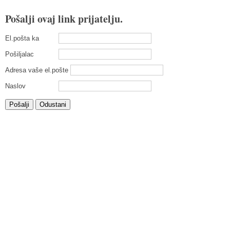
Pošalji ovaj link prijatelju.
El.pošta ka
Pošiljalac
Adresa vaše el.pošte
Naslov
Pošalji
Odustani