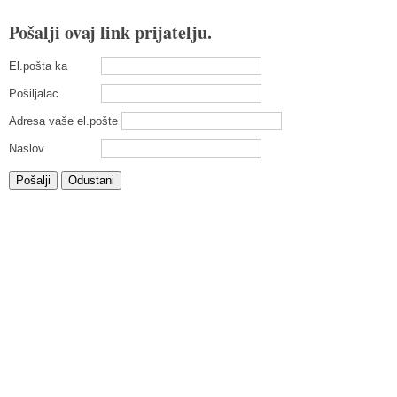
Pošalji ovaj link prijatelju.
El.pošta ka
Pošiljalac
Adresa vaše el.pošte
Naslov
Pošalji
Odustani