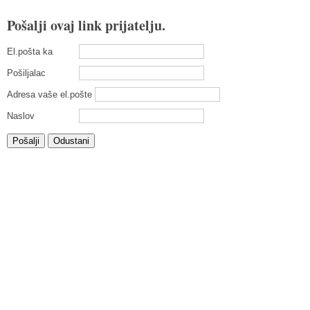
Pošalji ovaj link prijatelju.
El.pošta ka
Pošiljalac
Adresa vaše el.pošte
Naslov
Pošalji
Odustani