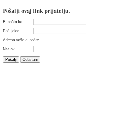
Pošalji ovaj link prijatelju.
El.pošta ka
Pošiljalac
Adresa vaše el.pošte
Naslov
Pošalji
Odustani