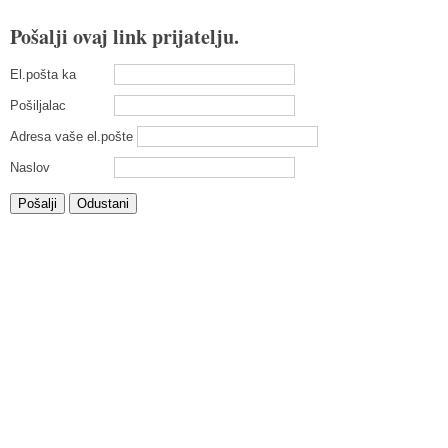
Pošalji ovaj link prijatelju.
El.pošta ka
Pošiljalac
Adresa vaše el.pošte
Naslov
Pošalji
Odustani