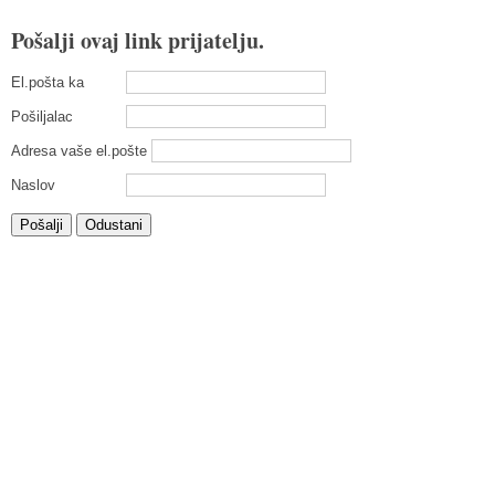
Pošalji ovaj link prijatelju.
El.pošta ka
Pošiljalac
Adresa vaše el.pošte
Naslov
Pošalji
Odustani