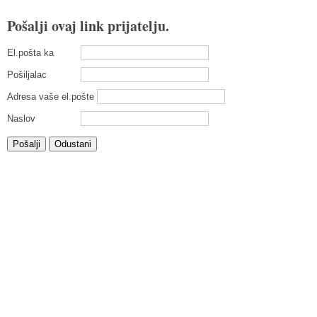
Pošalji ovaj link prijatelju.
El.pošta ka
Pošiljalac
Adresa vaše el.pošte
Naslov
Pošalji
Odustani