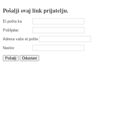
Pošalji ovaj link prijatelju.
El.pošta ka
Pošiljalac
Adresa vaše el.pošte
Naslov
Pošalji
Odustani