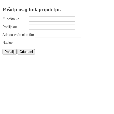
Pošalji ovaj link prijatelju.
El.pošta ka
Pošiljalac
Adresa vaše el.pošte
Naslov
Pošalji
Odustani