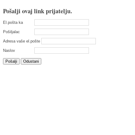
Pošalji ovaj link prijatelju.
El.pošta ka
Pošiljalac
Adresa vaše el.pošte
Naslov
Pošalji
Odustani