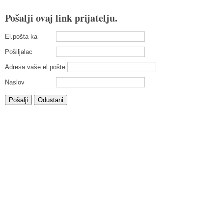
Pošalji ovaj link prijatelju.
El.pošta ka
Pošiljalac
Adresa vaše el.pošte
Naslov
Pošalji
Odustani