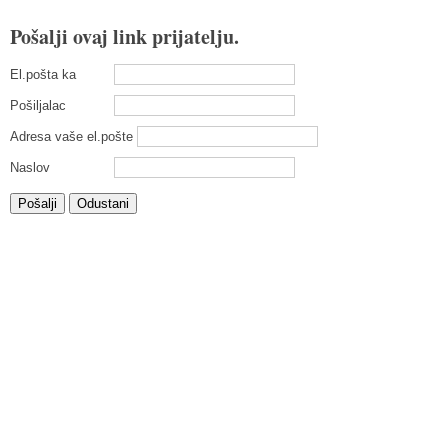
Pošalji ovaj link prijatelju.
El.pošta ka
Pošiljalac
Adresa vaše el.pošte
Naslov
Pošalji
Odustani