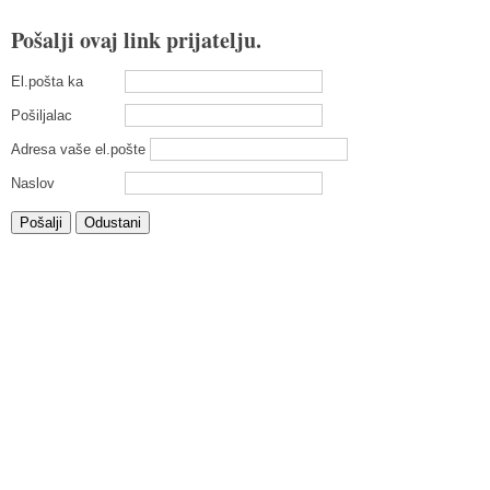
Pošalji ovaj link prijatelju.
El.pošta ka
Pošiljalac
Adresa vaše el.pošte
Naslov
Pošalji
Odustani