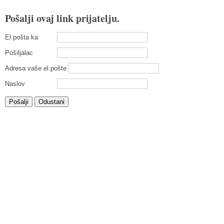
Pošalji ovaj link prijatelju.
El.pošta ka
Pošiljalac
Adresa vaše el.pošte
Naslov
Pošalji
Odustani