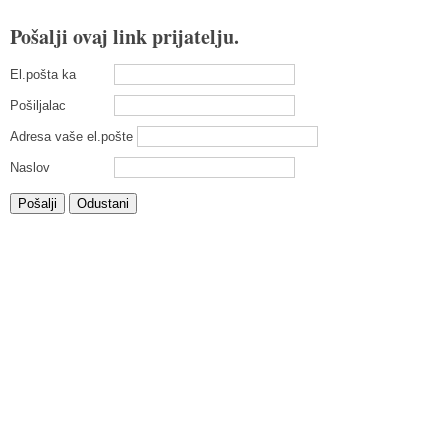
Pošalji ovaj link prijatelju.
El.pošta ka
Pošiljalac
Adresa vaše el.pošte
Naslov
Pošalji
Odustani