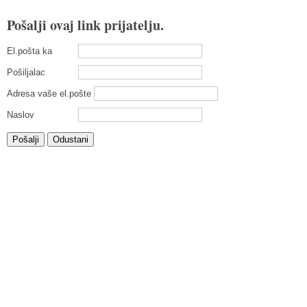
Pošalji ovaj link prijatelju.
El.pošta ka
Pošiljalac
Adresa vaše el.pošte
Naslov
Pošalji
Odustani