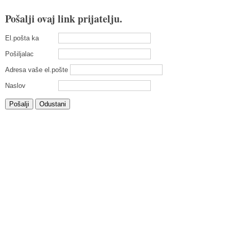
Pošalji ovaj link prijatelju.
El.pošta ka
Pošiljalac
Adresa vaše el.pošte
Naslov
Pošalji
Odustani