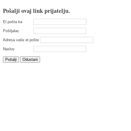
Pošalji ovaj link prijatelju.
El.pošta ka
Pošiljalac
Adresa vaše el.pošte
Naslov
Pošalji
Odustani